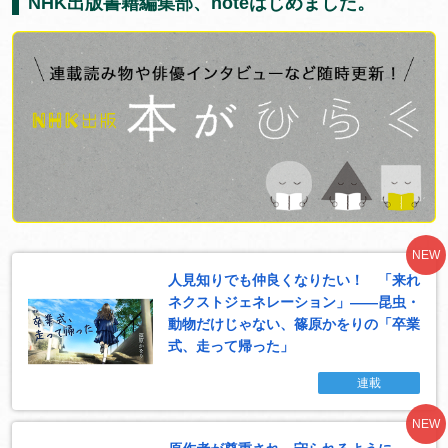
NHK出版書籍編集部、noteはじめました。
NEW
人見知りでも仲良くなりたい！ 「来れ
ネクストジェネレーション」――昆虫・
動物だけじゃない、篠原かをりの「卒業
式、走って帰った」
連載
NEW