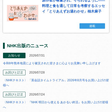
原作者が尊重され、守られるように――
料理と食を通して日常を考察するエッセ
イ「とりあえずお湯わかせ」柚木麻子
連載
NHK出版のニュース
お知らせ
2026/07/31
令和8年熊本地震により被災された皆さまに心よりお見舞い申し上げます
お詫びと訂正
2026/07/28
〈NHKテキスト〉 「英会話タイムトライアル」2026年8月号をお買い上げの皆
様へ
お詫びと訂正
2026/07/24
〈NHKテキスト〉 『NHK 明日から使える あかるい終活』をお買い上げの皆様
へ