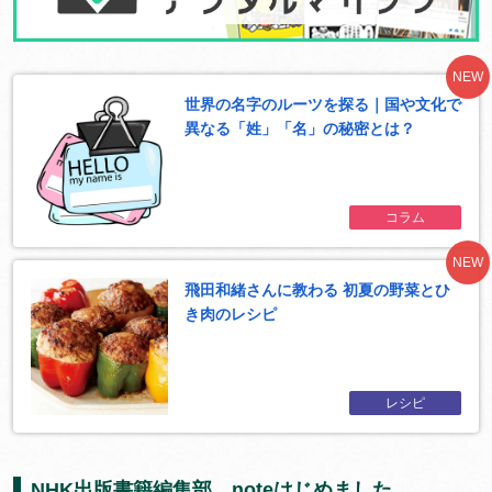
NEW
世界の名字のルーツを探る｜国や文化で
異なる「姓」「名」の秘密とは？
コラム
NEW
飛田和緒さんに教わる 初夏の野菜とひ
き肉のレシピ
レシピ
NHK出版書籍編集部、noteはじめました。