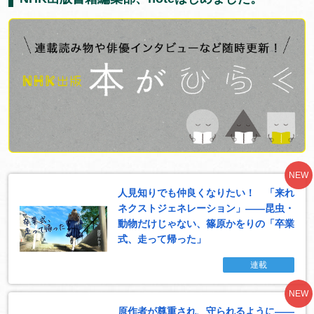
NEW
人見知りでも仲良くなりたい！ 「来れ
ネクストジェネレーション」――昆虫・
動物だけじゃない、篠原かをりの「卒業
式、走って帰った」
連載
NEW
原作者が尊重され、守られるように――