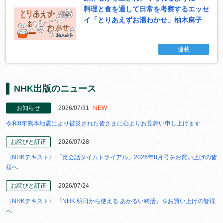
料理と食を通して日常を考察するエッセ
イ「とりあえずお湯わかせ」柚木麻子
連載
NHK出版のニュース
お知らせ
2026/07/31
NEW
令和8年熊本地震により被災された皆さまに心よりお見舞い申し上げます
お詫びと訂正
2026/07/28
〈NHKテキスト〉 「英会話タイムトライアル」2026年8月号をお買い上げの皆
様へ
お詫びと訂正
2026/07/24
〈NHKテキスト〉 『NHK 明日から使える あかるい終活』をお買い上げの皆様
へ