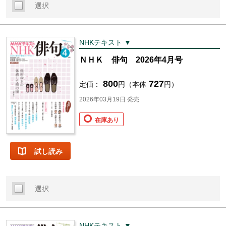
選択
NHKテキスト ▼
ＮＨＫ 俳句 2026年4月号
800
727
定価：
円（本体
円）
2026年03月19日 発売
在庫あり
試し読み
選択
NHKテキスト ▼