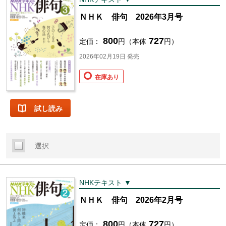
ＮＨＫ 俳句 2026年3月号
800
727
定価：
円（本体
円）
2026年02月19日 発売
在庫あり
試し読み
選択
NHKテキスト ▼
ＮＨＫ 俳句 2026年2月号
800
727
定価：
円（本体
円）