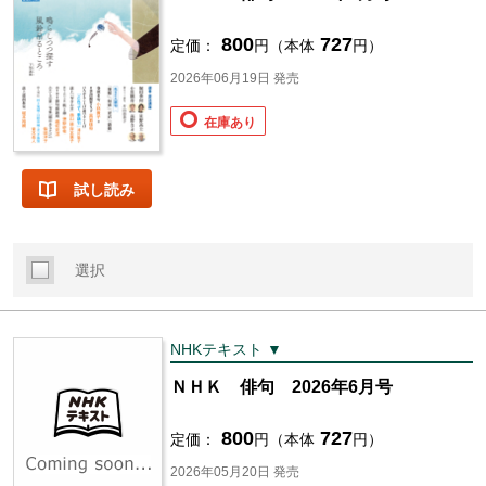
800
727
定価：
円（本体
円）
2026年06月19日 発売
在庫あり
試し読み
選択
NHKテキスト ▼
ＮＨＫ 俳句 2026年6月号
800
727
定価：
円（本体
円）
2026年05月20日 発売