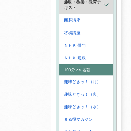
趣味・教養・教育テ
キスト
囲碁講座
将棋講座
ＮＨＫ 俳句
ＮＨＫ 短歌
100分 de 名著
趣味どきっ！（月）
趣味どきっ！（火）
趣味どきっ！（水）
まる得マガジン