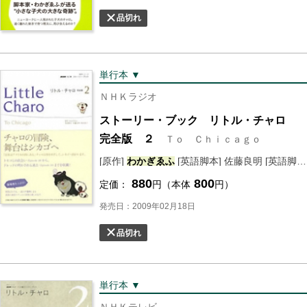
品切れ
単行本 ▼
ＮＨＫラジオ
ストーリー・ブック リトル・チャロ
完全版 ２
Ｔｏ Ｃｈｉｃａｇｏ
[原作]
わかぎ
ゑふ
[英語脚本] 佐藤良明 [英語脚本] 栩木玲子
880
800
定価：
円（本体
円）
発売日：2009年02月18日
品切れ
単行本 ▼