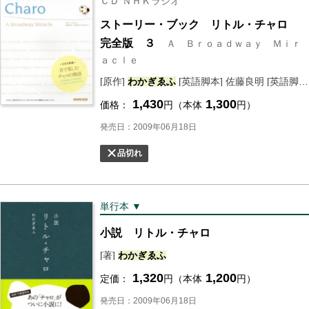
ＣＤ ＮＨＫラジオ
ストーリー・ブック リトル・チャロ
完全版 ３
Ａ Ｂｒｏａｄｗａｙ Ｍｉｒ
ａｃｌｅ
[原作]
わかぎ
ゑふ
[英語脚本] 佐藤良明 [英語脚本] 栩木玲子
1,430
1,300
価格：
円（本体
円）
発売日：2009年06月18日
品切れ
単行本 ▼
小説 リトル・チャロ
[著]
わかぎ
ゑふ
1,320
1,200
定価：
円（本体
円）
発売日：2009年06月18日