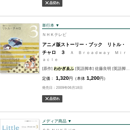
品切れ
単行本 ▼
ＮＨＫテレビ
アニメ版ストーリー・ブック リトル・
チャロ ３
Ａ Ｂｒｏａｄｗａｙ Ｍｉｒ
ａｃｌｅ
[原作]
わかぎ
ゑふ
[英語脚本] 佐藤良明 [英語脚本] 栩木玲子
1,320
1,200
定価：
円（本体
円）
発売日：2009年06月18日
品切れ
メディア商品 ▼