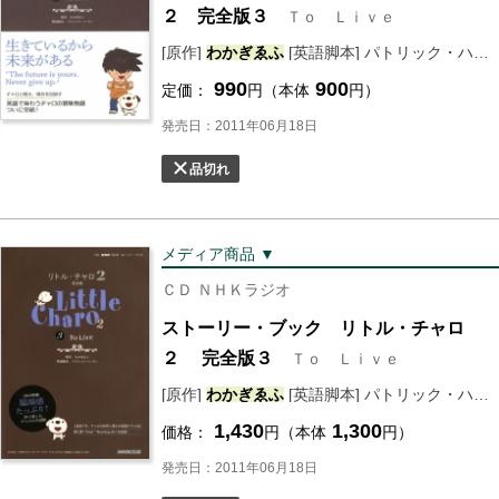
２ 完全版３
Ｔｏ Ｌｉｖｅ
[原作]
わかぎ
ゑふ
[英語脚本] パトリック・ハーラン
990
900
定価：
円（本体
円）
発売日：2011年06月18日
品切れ
メディア商品 ▼
ＣＤ ＮＨＫラジオ
ストーリー・ブック リトル・チャロ
２ 完全版３
Ｔｏ Ｌｉｖｅ
[原作]
わかぎ
ゑふ
[英語脚本] パトリック・ハーラン
1,430
1,300
価格：
円（本体
円）
発売日：2011年06月18日