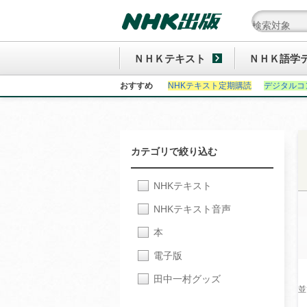
ＮＨＫテキスト
ＮＨＫ語学
おすすめ
NHKテキスト定期購読
デジタルコ
カテゴリで絞り込む
NHKテキスト
NHKテキスト音声
本
電子版
田中一村グッズ
並