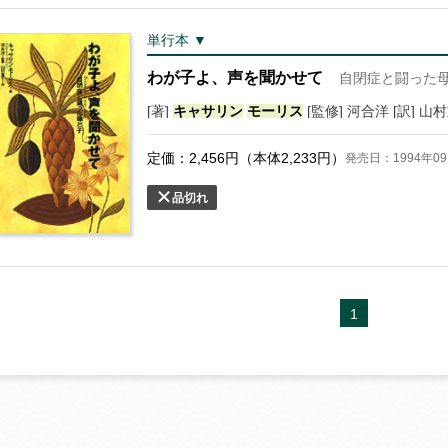
単行本 ▼
わが子よ、声を聞かせて
自閉症と闘った
[著]
キャサリン
モーリス
[監修] 河合洋 [訳] 山
定価：
2,456
円（本体
2,233
円）
発売日：1994年09
品切れ
1