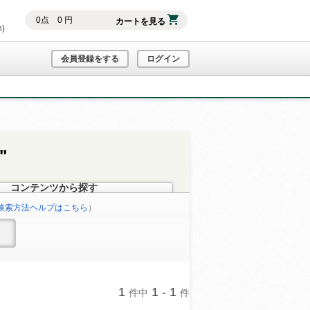
0
点
0
円
カートを見る
h)
会員登録をする
ログイン
"
コンテンツから探す
検索方法ヘルプはこちら
）
1
1 - 1
件中
件