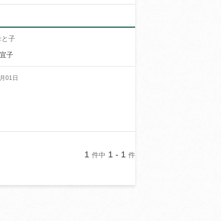
母と子
村宜子
月01日
1
1 - 1
件中
件