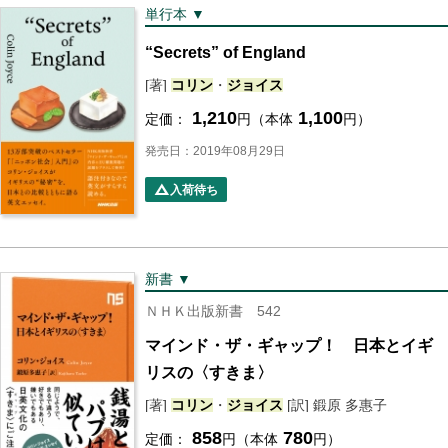
単行本 ▼
“Secrets” of England
[著]
コリン
・
ジョイス
1,210
1,100
定価：
円（本体
円）
発売日：2019年08月29日
入荷待ち
新書 ▼
ＮＨＫ出版新書 542
マインド・ザ・ギャップ！ 日本とイギ
リスの〈すきま〉
[著]
コリン
・
ジョイス
[訳] 鍛原 多惠子
858
780
定価：
円（本体
円）