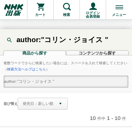
ログイン
カート
検索
メニュー
会員登録
author:"コリン・ジョイス "
商品から探す
コンテンツから探す
複数ワードでさらに検索したい場合には、スペースを入れて検索してください
（
検索方法ヘルプはこちら
）
並び替え
10
1 - 10
件中
件