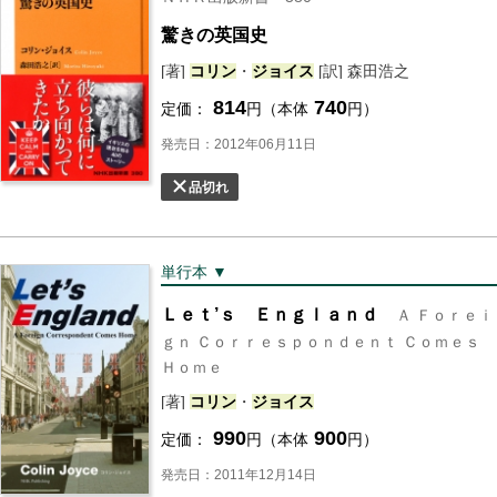
驚きの英国史
[著]
コリン
・
ジョイス
[訳] 森田浩之
814
740
定価：
円（本体
円）
発売日：2012年06月11日
品切れ
単行本 ▼
Ｌｅｔ’ｓ Ｅｎｇｌａｎｄ
Ａ Ｆｏｒｅｉ
ｇｎ Ｃｏｒｒｅｓｐｏｎｄｅｎｔ Ｃｏｍｅｓ
Ｈｏｍｅ
[著]
コリン
・
ジョイス
990
900
定価：
円（本体
円）
発売日：2011年12月14日