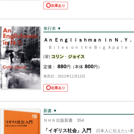
在庫あり
単行本 ▼
Ａｎ Ｅｎｇｌｉｓｈｍａｎ ｉｎ Ｎ．Ｙ．
Ｂｉｔｅｓ ｏｎ ｔｈｅ Ｂｉｇ Ａｐｐｌｅ
[著]
コリン
・
ジョイス
880
800
定価：
円（本体
円）
発売日：2011年11月12日
在庫あり
新書 ▼
ＮＨＫ出版新書 354
「イギリス社会」入門
日本人に伝えたい本