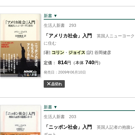
新書 ▼
生活人新書 293
「アメリカ社会」入門
英国人ニューヨーク
に住む
[著]
コリン
・
ジョイス
[訳] 谷岡健彦
814
740
定価：
円（本体
円）
発売日：2009年06月10日
品切れ
新書 ▼
生活人新書 203
「ニッポン社会」入門
英国人記者の抱腹レ
ポート