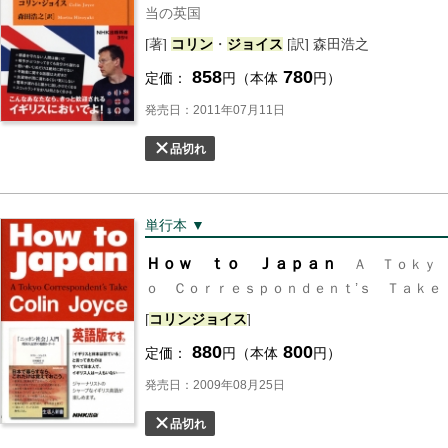
当の英国
[著]
コリン
・
ジョイス
[訳] 森田浩之
858
780
定価：
円（本体
円）
発売日：2011年07月11日
品切れ
単行本 ▼
Ｈｏｗ ｔｏ Ｊａｐａｎ
Ａ Ｔｏｋｙ
ｏ Ｃｏｒｒｅｓｐｏｎｄｅｎｔ’ｓ Ｔａｋｅ
[
コリン
ジョイス
]
880
800
定価：
円（本体
円）
発売日：2009年08月25日
品切れ