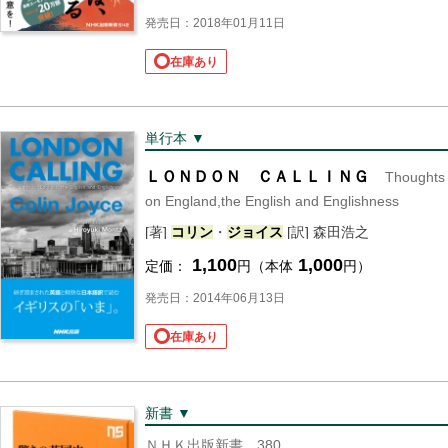
発売日：2018年01月11日
在庫あり
単行本 ▼
ＬＯＮＤＯＮ ＣＡＬＬＩＮＧ
Thoughts
on England,the English and Englishness
[著]
コリン
・
ジョイス
[訳] 森田浩之
1,100
1,000
定価：
円（本体
円）
発売日：2014年06月13日
在庫あり
新書 ▼
ＮＨＫ出版新書 380