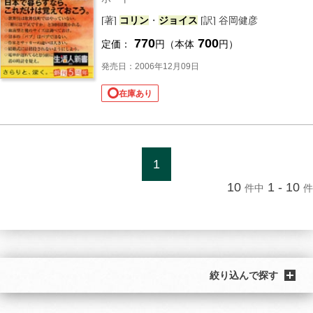
[著]
コリン
・
ジョイス
[訳] 谷岡健彦
770
700
定価：
円（本体
円）
発売日：2006年12月09日
在庫あり
1
10
1 - 10
件中
件
絞り込んで探す