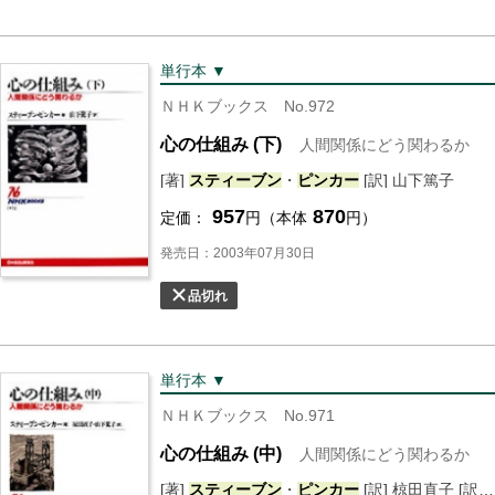
単行本 ▼
ＮＨＫブックス No.972
心の仕組み (下)
人間関係にどう関わるか
[著]
スティーブン
・
ピンカー
[訳] 山下篤子
957
870
定価：
円（本体
円）
発売日：2003年07月30日
品切れ
単行本 ▼
ＮＨＫブックス No.971
心の仕組み (中)
人間関係にどう関わるか
[著]
スティーブン
・
ピンカー
[訳] 椋田直子 [訳] 山下篤子