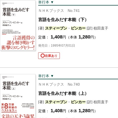
単行本 ▼
ＮＨＫブックス No.741
言語を生みだす本能（下）
[著]
スティーブン
・
ピンカー
[訳] 椋田直子
1,408
1,280
定価：
円（本体
円）
発売日：1995年07月01日
在庫あり
単行本 ▼
ＮＨＫブックス No.740
言語を生みだす本能（上）
[著]
スティーブン
・
ピンカー
[訳] 椋田直子
1,408
1,280
定価：
円（本体
円）