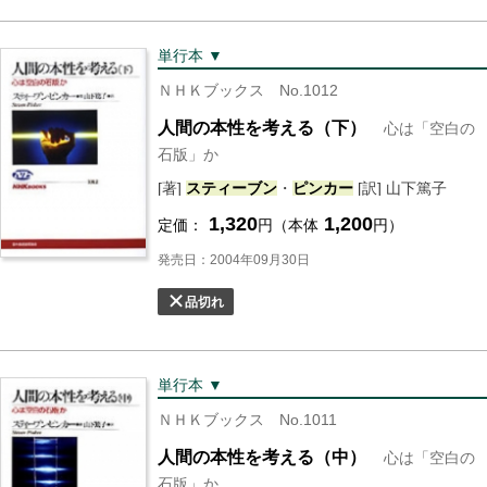
単行本 ▼
ＮＨＫブックス No.1012
人間の本性を考える（下）
心は「空白の
石版」か
[著]
スティーブン
・
ピンカー
[訳] 山下篤子
1,320
1,200
定価：
円（本体
円）
発売日：2004年09月30日
品切れ
単行本 ▼
ＮＨＫブックス No.1011
人間の本性を考える（中）
心は「空白の
石版」か