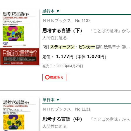
単行本 ▼
ＮＨＫブックス No.1132
思考する言語（下）
「ことばの意味」から
人間性に迫る
[著]
スティーブン
・
ピンカー
[訳] 幾島幸子 [訳] 桜内篤子
1,177
1,070
定価：
円（本体
円）
発売日：2009年04月28日
在庫あり
単行本 ▼
ＮＨＫブックス No.1131
思考する言語（中）
「ことばの意味」から
人間性に迫る