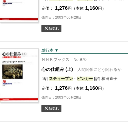
1,276
1,160
定価：
円（本体
円）
発売日：2003年06月28日
品切れ
単行本 ▼
ＮＨＫブックス No.970
心の仕組み (上)
人間関係にどう関わるか
[著]
スティーブン
・
ピンカー
[訳] 椋田直子
1,276
1,160
定価：
円（本体
円）
発売日：2003年06月28日
品切れ