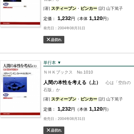
[著]
スティーブン
・
ピンカー
[訳] 山下篤子
1,232
1,120
定価：
円（本体
円）
発売日：2004年08月31日
品切れ
単行本 ▼
ＮＨＫブックス No.1010
人間の本性を考える（上）
心は「空白の
石版」か
[著]
スティーブン
・
ピンカー
[訳] 山下篤子
1,232
1,120
定価：
円（本体
円）
発売日：2004年08月31日
品切れ