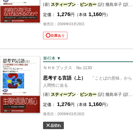
[著]
スティーブン
・
ピンカー
[訳] 幾島幸子 [訳] 桜内篤子
1,276
1,160
定価：
円（本体
円）
発売日：2009年03月28日
在庫あり
単行本 ▼
ＮＨＫブックス No.1130
思考する言語（上）
「ことばの意味」から
人間性に迫る
[著]
スティーブン
・
ピンカー
[訳] 幾島幸子 [訳] 桜内篤子
1,276
1,160
定価：
円（本体
円）
発売日：2009年03月28日
品切れ