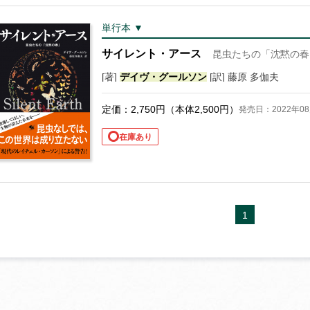
単行本 ▼
サイレント・アース
昆虫たちの「沈黙の春
[著]
デイヴ・グールソン
[訳] 藤原 多伽夫
定価：
2,750
円（本体
2,500
円）
発売日：2022年08
在庫あり
1