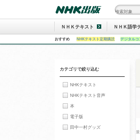
ＮＨＫテキスト
ＮＨＫ語学
おすすめ
NHKテキスト定期購読
デジタルコ
カテゴリで絞り込む
NHKテキスト
NHKテキスト音声
本
電子版
田中一村グッズ
並