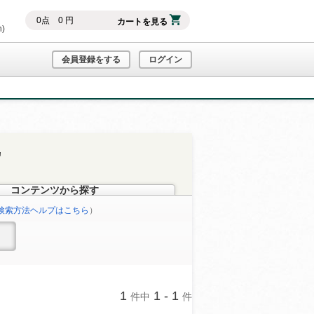
0
点
0
円
カートを見る
h)
会員登録をする
ログイン
"
コンテンツから探す
検索方法ヘルプはこちら
）
1
1 - 1
件中
件