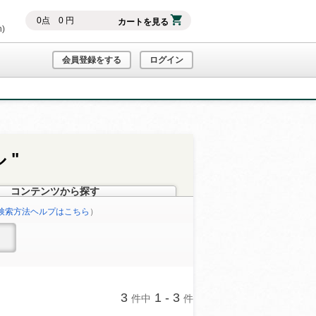
0
点
0
円
カートを見る
h)
会員登録をする
ログイン
 "
コンテンツから探す
検索方法ヘルプはこちら
）
3
1 - 3
件中
件