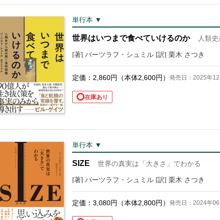
単行本 ▼
世界はいつまで食べていけるのか
人類史
[著] バーツラフ・シュミル [訳] 栗木 さつき
定価：
2,860
円（本体
2,600
円）
発売日：2025年12
在庫あり
単行本 ▼
SIZE
世界の真実は「大きさ」でわかる
[著] バーツラフ・シュミル [訳] 栗木 さつき
定価：
3,080
円（本体
2,800
円）
発売日：2024年06