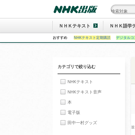
ＮＨＫテキスト
ＮＨＫ語学
おすすめ
NHKテキスト定期購読
デジタルコ
カテゴリで絞り込む
NHKテキスト
NHKテキスト音声
本
電子版
田中一村グッズ
並