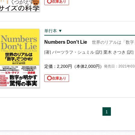
在庫あり
単行本 ▼
Numbers Don't Lie
世界のリアルは「数字
[著] バーツラフ・シュミル [訳] 栗木 さつき [訳]
定価：
2,200
円（本体
2,000
円）
発売日：2021年03
在庫あり
1