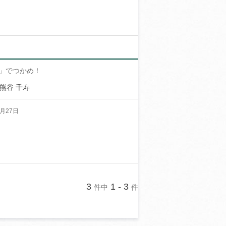
」でつかめ！
 熊谷 千寿
月27日
3
1 - 3
件中
件