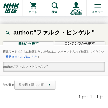
ログイン
カート
検索
メニュー
会員登録
author:"ファルク・ピンゲル "
商品から探す
コンテンツから探す
複数ワードでさらに検索したい場合には、スペースを入れて検索してください
（
検索方法ヘルプはこちら
）
並び替え
1
1 - 1
件中
件