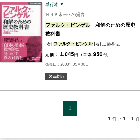
単行本 ▼
ＮＨＫ未来への提言
ファルク・ピンゲル
和解のための歴史
教科書
[著]
ファルク・ピンゲル
[著] 近藤孝弘
1,045
950
定価：
円（本体
円）
発売日：2008年05月30日
品切れ
1
1
1 - 1
件中
件