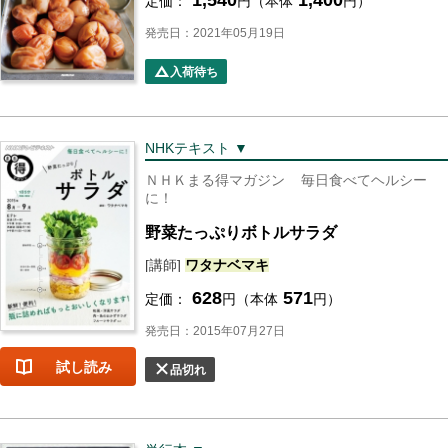
1,540
1,400
定価：
円（本体
円）
発売日：2021年05月19日
入荷待ち
NHKテキスト ▼
ＮＨＫまる得マガジン
毎日食べてヘルシー
に！
野菜たっぷりボトルサラダ
[講師]
ワタナベ
マキ
628
571
定価：
円（本体
円）
発売日：2015年07月27日
試し読み
品切れ