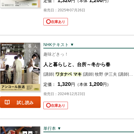
1,320
1,200
定価：
円（本体
円）
発売日：2025年07月26日
在庫あり
NHKテキスト ▼
趣味どきっ！
人と暮らしと、台所～冬から春
[講師]
ワタナベ
マキ
[講師] 牧野 伊三夫 [講師] 小川 糸 [講師] 松本未來・松本裕美 [講師] 小林恭・小林マナ [講師] 福田 春美 [講師] 山中康廣・山中阿美子 [講師] 服部雄一郎・服部麻子
1,320
1,200
定価：
円（本体
円）
発売日：2024年12月23日
試し読み
在庫あり
単行本 ▼