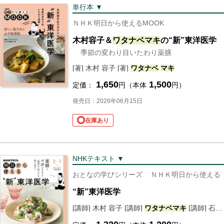
単行本 ▼
ＮＨＫ明日から使えるMOOK
木村容子＆
ワタナベ
マキ
の“新”東洋医学
季節の変わり目いたわり薬膳
[著] 木村 容子 [著]
ワタナベ
マキ
1,650
1,500
定価：
円（本体
円）
発売日：2026年06月15日
在庫あり
NHKテキスト ▼
おとなの学びシリーズ
ＮＨＫ明日から使える
“新”東洋医学
[講師] 木村 容子 [講師]
ワタナベ
マキ
[講師] 石垣 英俊