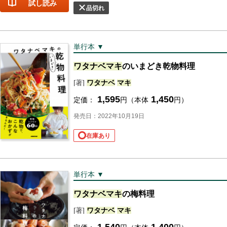
試し読み
品切れ
単行本 ▼
ワタナベ
マキ
のいまどき乾物料理
[著]
ワタナベ
マキ
1,595
1,450
定価：
円（本体
円）
発売日：2022年10月19日
在庫あり
単行本 ▼
ワタナベ
マキ
の梅料理
[著]
ワタナベ
マキ