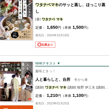
ワタナベ
マキ
のサッと蒸し、ほっこり蒸
し
[著]
ワタナベ
マキ
1,650
1,500
定価：
円（本体
円）
発売日：2024年10月19日
在庫あり
NHKテキスト ▼
趣味どきっ！
人と暮らしと、台所
冬から春
[講師]
ワタナベ
マキ
[講師] 牧野 伊三夫 [講師] 小川 糸 [講師] 松本未來・松本裕美 [講師] 小林恭・小林マナ [講師] 福田 春美 [講師] 山中康廣・山中阿美子 [講師] 服部雄一郎・服部麻子
1,210
1,100
定価：
円（本体
円）
発売日：2023年01月25日