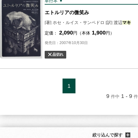
単行本 ▼
エトルリアの微笑み
[著] ホセ・ルイス・サンペドロ [訳] 渡辺
マキ
2,090
1,900
定価：
円（本体
円）
発売日：2007年10月30日
品切れ
1
9
1 - 9
件中
件
絞り込んで探す