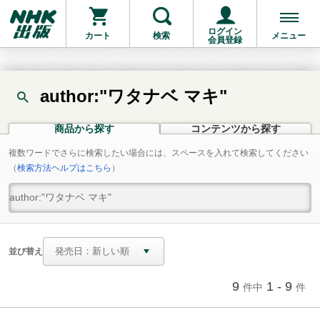
ログイン
カート
検索
メニュー
会員登録
author:"ワタナベ マキ"
商品から探す
コンテンツから探す
複数ワードでさらに検索したい場合には、スペースを入れて検索してください
（
検索方法ヘルプはこちら
）
並び替え
9
1 - 9
件中
件