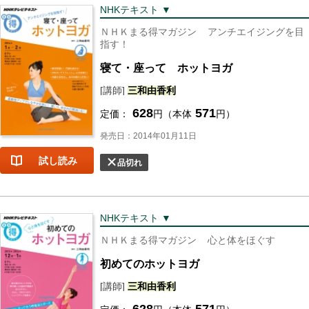
NHKテキスト ▼
ＮＨＫまる得マガジン
アンチエイジングを目
指す！
寝て・座って ホットヨガ
[講師]
三和
由香利
628
571
定価：
円（本体
円）
発売日：2014年01月11日
試し読み
品切れ
NHKテキスト ▼
ＮＨＫまる得マガジン
心と体をほぐす
初めてのホットヨガ
[講師]
三和
由香利
628
571