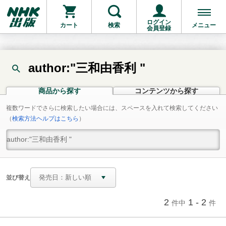
ログイン
カート
検索
メニュー
会員登録
author:"三和由香利 "
商品から探す
コンテンツから探す
複数ワードでさらに検索したい場合には、スペースを入れて検索してください
（
検索方法ヘルプはこちら
）
並び替え
2
1 - 2
件中
件