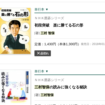
単行本 ▼
ＮＨＫ囲碁シリーズ
初段突破 楽に勝てる石の形
[著]
三村
智保
定価：
1,430
円（本体
1,300
円）
発売日：2018年01
品切れ
単行本 ▼
ＮＨＫ囲碁シリーズ
三村
智保
の読みに強くなる秘訣
[著]
三村
智保