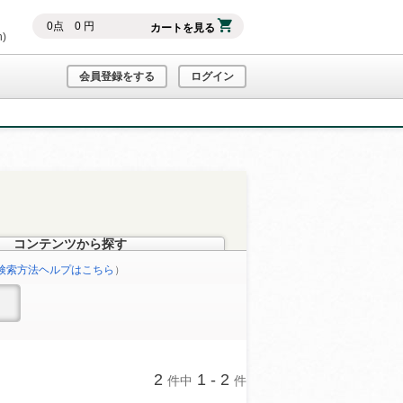
0
点
0
円
カートを見る
h)
会員登録をする
ログイン
コンテンツから探す
検索方法ヘルプはこちら
）
2
1 - 2
件中
件