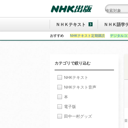
ＮＨＫテキスト
ＮＨＫ語学
おすすめ
NHKテキスト定期購読
デジタルコ
カテゴリで絞り込む
NHKテキスト
NHKテキスト音声
本
電子版
田中一村グッズ
並