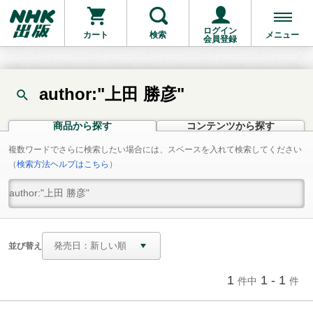
ログイン
カート
検索
メニュー
会員登録
author:"上田 勝彦"
商品から探す
コンテンツから探す
複数ワードでさらに検索したい場合には、スペースを入れて検索してください
（
検索方法ヘルプはこちら
）
並び替え
1
1 - 1
件中
件