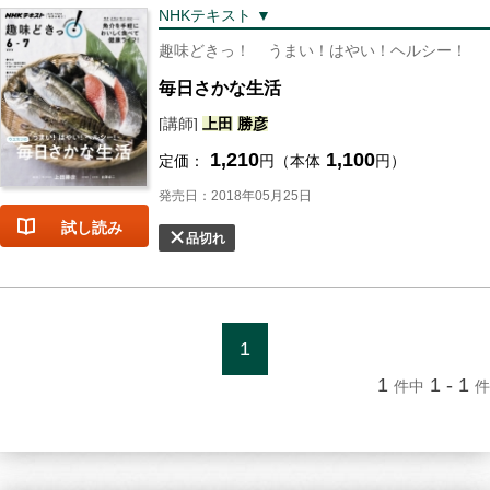
NHKテキスト ▼
趣味どきっ！
うまい！はやい！ヘルシー！
毎日さかな生活
[講師]
上田
勝彦
1,210
1,100
定価：
円（本体
円）
発売日：2018年05月25日
試し読み
品切れ
1
1
1 - 1
件中
件