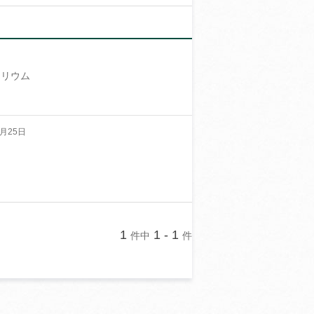
ラリウム
月25日
1
1 - 1
件中
件