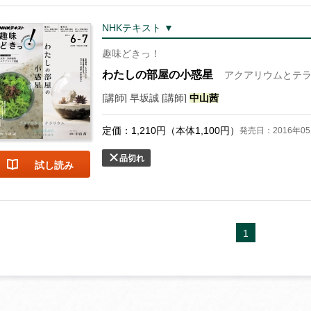
NHKテキスト ▼
趣味どきっ！
わたしの部屋の小惑星
アクアリウムとテ
[講師] 早坂誠 [講師]
中山
茜
定価：
1,210
円（本体
1,100
円）
発売日：2016年05
品切れ
試し読み
1