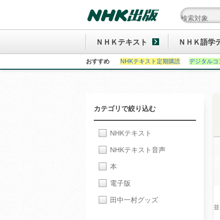
ＮＨＫテキスト
ＮＨＫ語学
おすすめ
NHKテキスト定期購読
デジタルコ
カテゴリで絞り込む
NHKテキスト
NHKテキスト音声
本
電子版
田中一村グッズ
並