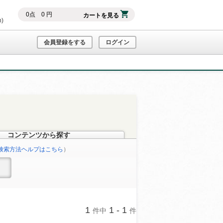
0
点
0
円
カートを見る
h)
会員登録をする
ログイン
コンテンツから探す
検索方法ヘルプはこちら
）
1
1 - 1
件中
件