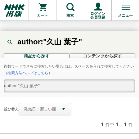
ログイン
カート
検索
メニュー
会員登録
author:"久山 葉子"
商品から探す
コンテンツから探す
複数ワードでさらに検索したい場合には、スペースを入れて検索してください
（
検索方法ヘルプはこちら
）
並び替え
1
1 - 1
件中
件