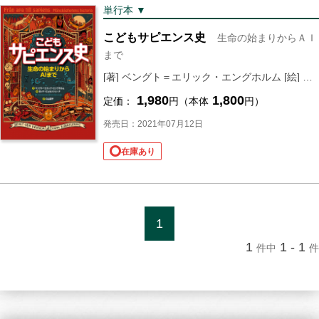
単行本 ▼
こどもサピエンス史
生命の始まりからＡＩ
まで
[著] ベングト＝エリック・エングホルム [絵] ヨンナ・ビョルンシェーナ [訳]
1,980
1,800
定価：
円（本体
円）
発売日：2021年07月12日
在庫あり
1
1
1 - 1
件中
件