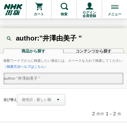
ログイン
カート
検索
メニュー
会員登録
author:"井澤由美子 "
商品から探す
コンテンツから探す
複数ワードでさらに検索したい場合には、スペースを入れて検索してください
（
検索方法ヘルプはこちら
）
並び替え
2
1 - 2
件中
件