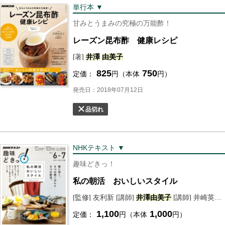
単行本 ▼
甘みとうまみの究極の万能酢！
レーズン昆布酢 健康レシピ
[著]
井澤
由美子
825
750
定価：
円（本体
円）
発売日：2018年07月12日
品切れ
NHKテキスト ▼
趣味どきっ！
私の朝活 おいしいスタイル
[監修] 友利新 [講師]
井澤
由美子
[講師] 井崎英典 [講師] 髙岡よしみ [講師] motomi [講師] アネルズあづさ [講師] 楊玲奈 [講師] 深町貴子 [講師] 横手貞一朗 [講師] 千葉真子 [講師] 柳本真弓
1,100
1,000
定価：
円（本体
円）