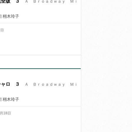
完全版 ３
Ａ Ｂｒｏａｄｗａｙ Ｍｉ
] 栩木玲子
8日
チャロ ３
Ａ Ｂｒｏａｄｗａｙ Ｍｉ
] 栩木玲子
月18日