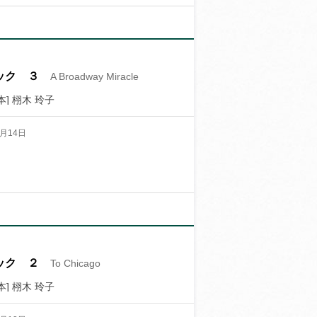
ック ３
A Broadway Miracle
] 栩木 玲子
月14日
ック ２
To Chicago
] 栩木 玲子