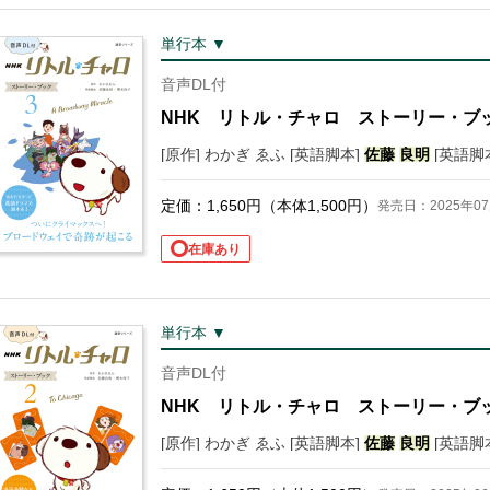
単行本 ▼
音声DL付
NHK リトル・チャロ ストーリー・ブ
[原作] わかぎ ゑふ [英語脚本]
佐藤
良明
[英語脚本
定価：
1,650
円（本体
1,500
円）
発売日：2025年07
在庫あり
単行本 ▼
音声DL付
NHK リトル・チャロ ストーリー・ブ
[原作] わかぎ ゑふ [英語脚本]
佐藤
良明
[英語脚本