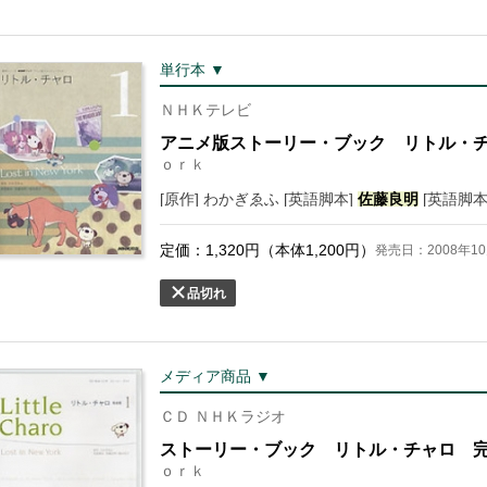
単行本 ▼
ＮＨＫテレビ
アニメ版ストーリー・ブック リトル・
ｏｒｋ
[原作] わかぎゑふ [英語脚本]
佐藤
良明
[英語脚本
定価：
1,320
円（本体
1,200
円）
発売日：2008年10
品切れ
メディア商品 ▼
ＣＤ ＮＨＫラジオ
ストーリー・ブック リトル・チャロ 
ｏｒｋ