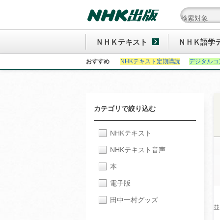
ＮＨＫテキスト
ＮＨＫ語学
おすすめ
NHKテキスト定期購読
デジタルコ
カテゴリで絞り込む
NHKテキスト
NHKテキスト音声
本
電子版
田中一村グッズ
並