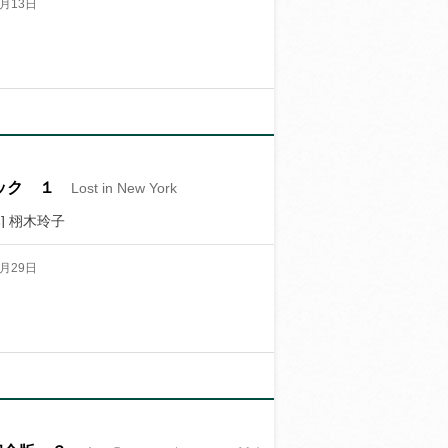
月13日
ック １
Lost in New York
] 栩木玲子
月29日