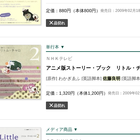
定価：
880
円（本体
800
円）
発売日：2009年02月1
品切れ
単行本 ▼
ＮＨＫテレビ
アニメ版ストーリー・ブック リトル・
[原作] わかぎゑふ [英語脚本]
佐藤
良明
[英語脚本
定価：
1,320
円（本体
1,200
円）
発売日：2009年02
品切れ
メディア商品 ▼