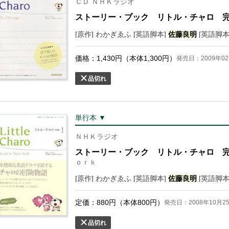
ＣＤ ＮＨＫラジオ
ストーリー・ブック リトル・チャロ 
[原作] わかぎゑふ [英語脚本]
佐藤
良明
[英語脚本
価格：
1,430
円（本体
1,300
円）
発売日：2009年02
品切れ
単行本 ▼
ＮＨＫラジオ
ストーリー・ブック リトル・チャロ 
ｏｒｋ
[原作] わかぎゑふ [英語脚本]
佐藤
良明
[英語脚本
定価：
880
円（本体
800
円）
発売日：2008年10月2
品切れ