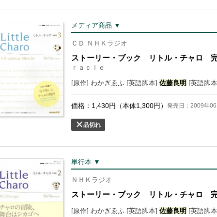
メディア商品 ▼
ＣＤ ＮＨＫラジオ
ストーリー・ブック リトル・チャロ 
ｒａｃｌｅ
[原作] わかぎゑふ [英語脚本]
佐藤
良明
[英語脚本
価格：
1,430
円（本体
1,300
円）
発売日：2009年06
品切れ
単行本 ▼
ＮＨＫラジオ
ストーリー・ブック リトル・チャロ 
[原作] わかぎゑふ [英語脚本]
佐藤
良明
[英語脚本