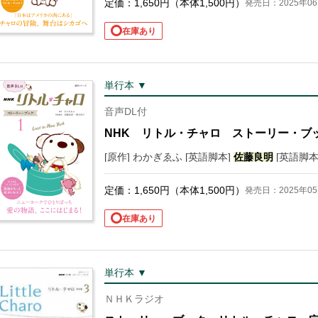
定価：
1,650
円（本体
1,500
円）
発売日：2025年06
在庫あり
単行本 ▼
音声DL付
NHK リトル・チャロ ストーリー・ブ
[原作] わかぎゑふ [英語脚本]
佐藤
良明
[英語脚本
定価：
1,650
円（本体
1,500
円）
発売日：2025年05
在庫あり
単行本 ▼
ＮＨＫラジオ