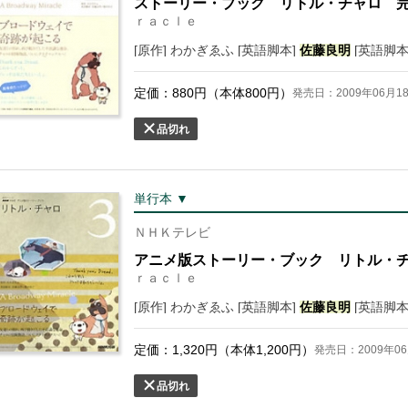
ストーリー・ブック リトル・チャロ 
ｒａｃｌｅ
[原作] わかぎゑふ [英語脚本]
佐藤
良明
[英語脚本
定価：
880
円（本体
800
円）
発売日：2009年06月1
品切れ
単行本 ▼
ＮＨＫテレビ
アニメ版ストーリー・ブック リトル・
ｒａｃｌｅ
[原作] わかぎゑふ [英語脚本]
佐藤
良明
[英語脚本
定価：
1,320
円（本体
1,200
円）
発売日：2009年06
品切れ