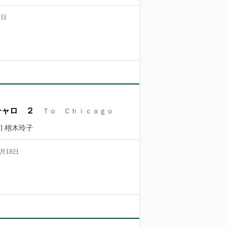
8日
チャロ ２
Ｔｏ Ｃｈｉｃａｇｏ
] 栩木玲子
月18日