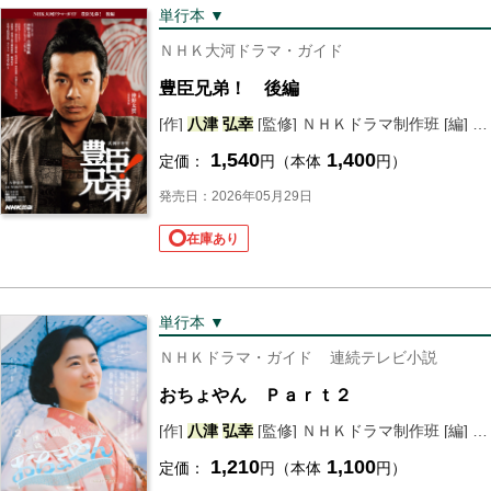
単行本 ▼
ＮＨＫ大河ドラマ・ガイド
豊臣兄弟！ 後編
[作]
八
津
弘幸
[監修] ＮＨＫドラマ制作班 [編] ＮＨＫ出版
1,540
1,400
定価：
円（本体
円）
発売日：2026年05月29日
在庫あり
単行本 ▼
ＮＨＫドラマ・ガイド
連続テレビ小説
おちょやん Ｐａｒｔ２
[作]
八
津
弘幸
[監修] ＮＨＫドラマ制作班 [編] ＮＨＫ出版
1,210
1,100
定価：
円（本体
円）