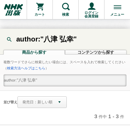
ログイン
カート
検索
メニュー
会員登録
author:"八津 弘幸"
商品から探す
コンテンツから探す
複数ワードでさらに検索したい場合には、スペースを入れて検索してください
（
検索方法ヘルプはこちら
）
並び替え
3
1 - 3
件中
件