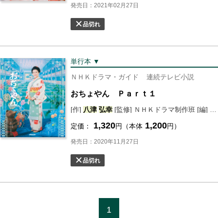
発売日：2021年02月27日
品切れ
単行本 ▼
ＮＨＫドラマ・ガイド
連続テレビ小説
おちょやん Ｐａｒｔ１
[作]
八
津
弘幸
[監修] ＮＨＫドラマ制作班 [編] ＮＨＫ出版
1,320
1,200
定価：
円（本体
円）
発売日：2020年11月27日
品切れ
1