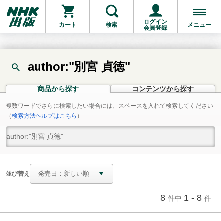
ログイン
カート
検索
メニュー
会員登録
author:"別宮 貞徳"
商品から探す
コンテンツから探す
複数ワードでさらに検索したい場合には、スペースを入れて検索してください
（
検索方法ヘルプはこちら
）
並び替え
8
1 - 8
件中
件