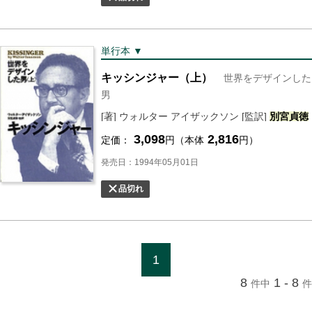
単行本 ▼
キッシンジャー（上）
世界をデザインした
男
[著] ウォルター アイザックソン [監訳]
別宮
貞徳
3,098
2,816
定価：
円（本体
円）
発売日：1994年05月01日
品切れ
1
8
1 - 8
件中
件