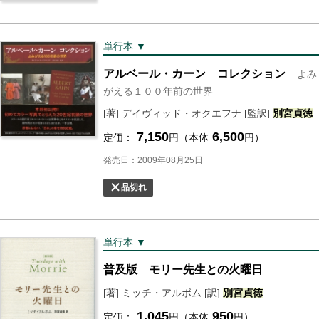
単行本 ▼
アルベール・カーン コレクション
よみ
がえる１００年前の世界
[著] デイヴィッド・オクエフナ [監訳]
別宮
貞徳
7,150
6,500
定価：
円（本体
円）
発売日：2009年08月25日
品切れ
単行本 ▼
普及版 モリー先生との火曜日
[著] ミッチ・アルボム [訳]
別宮
貞徳
1,045
950
定価：
円（本体
円）