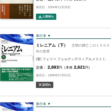
発売日：2004年11月20日
入荷待ち
単行本 ▼
ミレニアム（下）
文明の興亡この１０００
年の世界
[著] フェリペ フェルナンデス＝アルメスト [監訳]
2,883
2,621
定価：
円（本体
円）
発売日：1996年07月01日
品切れ
単行本 ▼