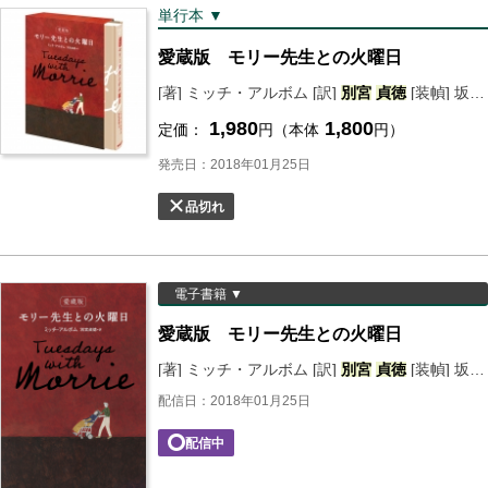
単行本 ▼
愛蔵版 モリー先生との火曜日
[著] ミッチ・アルボム [訳]
別宮
貞徳
[装幀] 坂川栄治＋鳴田小夜子（坂川事務所） [外函装画] 秋山 花
1,980
1,800
定価：
円（本体
円）
発売日：2018年01月25日
品切れ
電子書籍 ▼
愛蔵版 モリー先生との火曜日
[著] ミッチ・アルボム [訳]
別宮
貞徳
[装幀] 坂川栄治＋鳴田小夜子（坂川事務所） [外函装画] 秋山 花
配信日：2018年01月25日
配信中