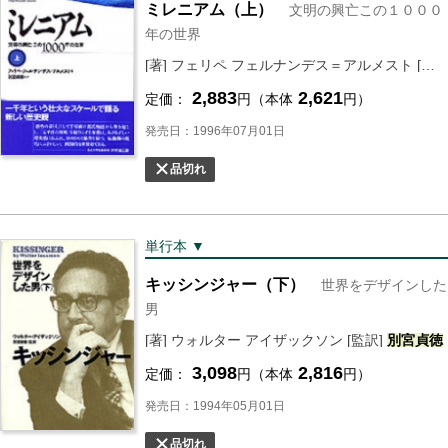
ミレニアム（上）
文明の興亡この１０００
年の世界
[著] フェリペ フェルナンデス＝アルメスト [監訳]
2,883
2,621
定価：
円（本体
円）
発売日：1996年07月01日
品切れ
単行本 ▼
キッシンジャー（下）
世界をデザインした
男
[著] ウォルター アイザックソン [監訳]
別宮
貞徳
3,098
2,816
定価：
円（本体
円）
発売日：1994年05月01日
品切れ