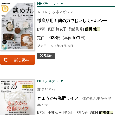
NHKテキスト ▼
ＮＨＫまる得マガジン
徹底活用！麹の力でおいしくヘルシー
[講師] 真藤 舞衣子 [麹菌監修]
前橋
健二
628
571
定価：
円（本体
円）
発売日：2018年01月29日
品切れ
試し読み
NHKテキスト ▼
趣味どきっ！
きょうから発酵ライフ
体の真ん中から健・
幸・美
[講師] 小林弘幸 [講師] 小林暁子 [講師]
前橋
健二