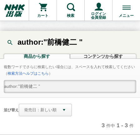
ログイン
カート
検索
メニュー
会員登録
author:"前橋健二 "
商品から探す
コンテンツから探す
複数ワードでさらに検索したい場合には、スペースを入れて検索してください
（
検索方法ヘルプはこちら
）
並び替え
3
1 - 3
件中
件