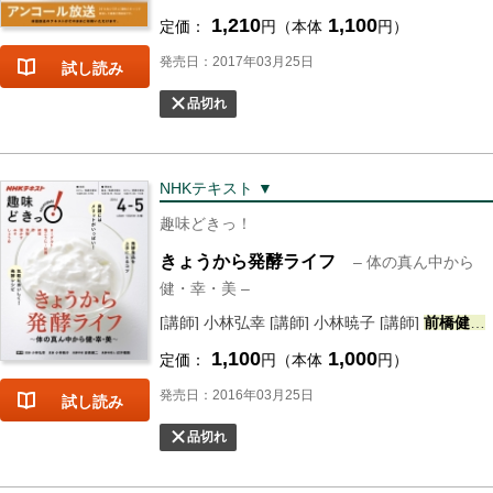
1,210
1,100
定価：
円（本体
円）
発売日：2017年03月25日
試し読み
品切れ
NHKテキスト ▼
趣味どきっ！
きょうから発酵ライフ
– 体の真ん中から
健・幸・美 –
[講師] 小林弘幸 [講師] 小林暁子 [講師]
前橋
健二
1,100
1,000
定価：
円（本体
円）
発売日：2016年03月25日
試し読み
品切れ