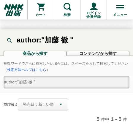
ログイン
カート
検索
メニュー
会員登録
author:"加藤 徹 "
商品から探す
コンテンツから探す
複数ワードでさらに検索したい場合には、スペースを入れて検索してください
（
検索方法ヘルプはこちら
）
並び替え
5
1 - 5
件中
件