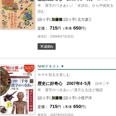
年 漢字のつきあい／「水滸伝」から中国史を
読む
[語り手]
加藤
徹
[語り手] 北方謙三
715
650
定価：
円（本体
円）
発売日：2008年07月25日
品切れ
NHKテキスト ▼
ＮＨＫ知るを楽しむ
歴史に好奇心 2007年4･5月
日中二千
年 漢字のつきあい／漢方なるほど物語
[語り手]
加藤
徹
[語り手] 小曽戸洋
715
650
定価：
円（本体
円）
発売日：2007年03月26日