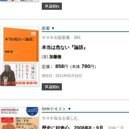
品切れ
新書 ▼
ＮＨＫ出版新書 341
本当は危ない『論語』
[著]
加藤
徹
858
780
定価：
円（本体
円）
発売日：2011年02月10日
品切れ
NHKテキスト ▼
ＮＨＫ知るを楽しむ
歴史に好奇心 2008年8・9月
日中二千