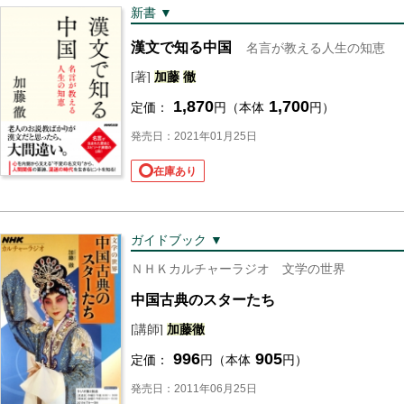
新書 ▼
漢文で知る中国
名言が教える人生の知恵
[著]
加藤
徹
1,870
1,700
定価：
円（本体
円）
発売日：2021年01月25日
在庫あり
ガイドブック ▼
ＮＨＫカルチャーラジオ 文学の世界
中国古典のスターたち
[講師]
加藤
徹
996
905
定価：
円（本体
円）
発売日：2011年06月25日