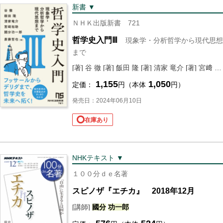
新書 ▼
ＮＨＫ出版新書 721
哲学史入門Ⅲ
現象学・分析哲学から現代思想
まで
[著] 谷 徹 [著] 飯田 隆 [著] 清家 竜介 [著] 宮﨑 裕助 [著]
1,155
1,050
定価：
円（本体
円）
発売日：2024年06月10日
在庫あり
NHKテキスト ▼
１００分ｄｅ名著
スピノザ『エチカ』 2018年12月
[講師]
國分
功
一郎