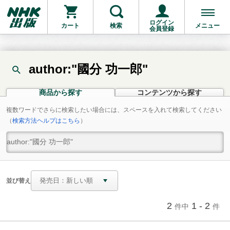
ログイン
カート
検索
メニュー
会員登録
author:"國分 功一郎"
商品から探す
コンテンツから探す
複数ワードでさらに検索したい場合には、スペースを入れて検索してください
（
検索方法ヘルプはこちら
）
並び替え
2
1 - 2
件中
件