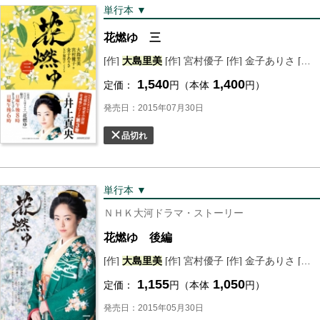
単行本 ▼
花燃ゆ 三
[作]
大島
里美
[作] 宮村優子 [作] 金子ありさ [ノベライズ] 五十嵐佳子
1,540
1,400
定価：
円（本体
円）
発売日：2015年07月30日
品切れ
単行本 ▼
ＮＨＫ大河ドラマ・ストーリー
花燃ゆ 後編
[作]
大島
里美
[作] 宮村優子 [作] 金子ありさ [製作協力] ＮＨＫドラマ制作班 [編] ＮＨＫ出版
1,155
1,050
定価：
円（本体
円）
発売日：2015年05月30日