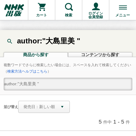
ログイン
カート
検索
メニュー
会員登録
author:"大島里美 "
商品から探す
コンテンツから探す
複数ワードでさらに検索したい場合には、スペースを入れて検索してください
（
検索方法ヘルプはこちら
）
並び替え
5
1 - 5
件中
件