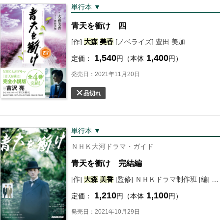
単行本 ▼
青天を衝け 四
[作]
大森
美香
[ノベライズ] 豊田 美加
1,540
1,400
定価：
円（本体
円）
発売日：2021年11月20日
品切れ
単行本 ▼
ＮＨＫ大河ドラマ・ガイド
青天を衝け 完結編
[作]
大森
美香
[監修] ＮＨＫドラマ制作班 [編] ＮＨＫ出版
1,210
1,100
定価：
円（本体
円）
発売日：2021年10月29日