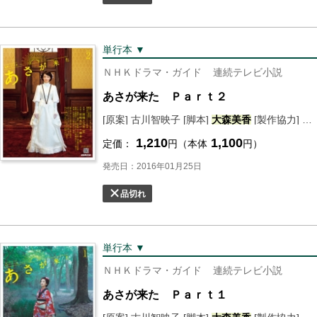
単行本 ▼
ＮＨＫドラマ・ガイド
連続テレビ小説
あさが来た Ｐａｒｔ２
[原案] 古川智映子 [脚本]
大森
美香
[製作協力] ＮＨＫドラマ制作班 [編] ＮＨＫ出版
1,210
1,100
定価：
円（本体
円）
発売日：2016年01月25日
品切れ
単行本 ▼
ＮＨＫドラマ・ガイド
連続テレビ小説
あさが来た Ｐａｒｔ１