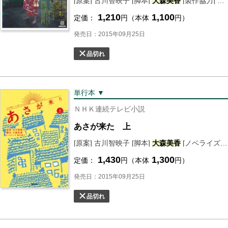
[原案] 古川智映子 [脚本]
大森
美香
[製作協力] ＮＨＫドラマ制作班 [編] ＮＨＫ出版
1,210
1,100
定価：
円（本体
円）
発売日：2015年09月25日
品切れ
単行本 ▼
ＮＨＫ連続テレビ小説
あさが来た 上
[原案] 古川智映子 [脚本]
大森
美香
[ノベライズ] 青木邦子
1,430
1,300
定価：
円（本体
円）
発売日：2015年09月25日
品切れ