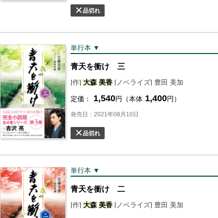
品切れ
単行本 ▼
青天を衝け 三
[作]
大森
美香
[ノベライズ] 豊田 美加
1,540
1,400
定価：
円（本体
円）
発売日：2021年08月10日
品切れ
単行本 ▼
青天を衝け 二
[作]
大森
美香
[ノベライズ] 豊田 美加