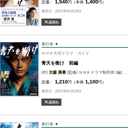
1,540
1,400
定価：
円（本体
円）
発売日：2021年04月28日
品切れ
単行本 ▼
ＮＨＫ大河ドラマ・ガイド
青天を衝け 前編
[作]
大森
美香
[監修] ＮＨＫドラマ制作班 [編] ＮＨＫ出版
1,210
1,100
定価：
円（本体
円）
発売日：2021年01月29日
品切れ
単行本 ▼