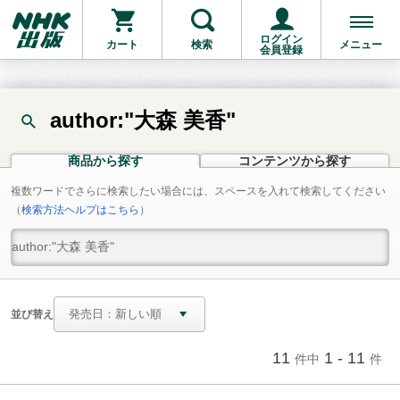
ログイン
カート
検索
メニュー
会員登録
author:"大森 美香"
商品から探す
コンテンツから探す
複数ワードでさらに検索したい場合には、スペースを入れて検索してください
（
検索方法ヘルプはこちら
）
並び替え
11
1 - 11
件中
件