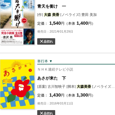
青天を衝け 一
[作]
大森
美香
[ノベライズ] 豊田 美加
1,540
1,400
定価：
円（本体
円）
発売日：2021年01月29日
品切れ
単行本 ▼
ＮＨＫ連続テレビ小説
あさが来た 下
[原案] 古川智映子 [脚本]
大森
美香
[ノベライズ] 青木邦子
1,430
1,300
定価：
円（本体
円）
発売日：2016年03月11日
品切れ