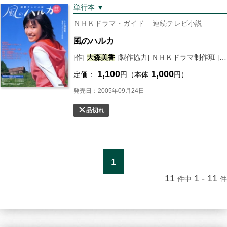
単行本 ▼
ＮＨＫドラマ・ガイド
連続テレビ小説
風のハルカ
[作]
大森
美香
[製作協力] ＮＨＫドラマ制作班 [編] ＮＨＫ出版
1,100
1,000
定価：
円（本体
円）
発売日：2005年09月24日
品切れ
1
11
1 - 11
件中
件