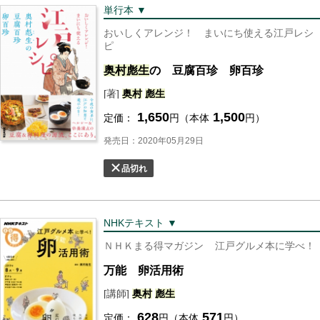
単行本 ▼
おいしくアレンジ！ まいにち使える江戸レシ
ピ
奥村
彪
生
の 豆腐百珍 卵百珍
[著]
奥村
彪
生
1,650
1,500
定価：
円（本体
円）
発売日：2020年05月29日
品切れ
NHKテキスト ▼
ＮＨＫまる得マガジン
江戸グルメ本に学べ！
万能 卵活用術
[講師]
奥村
彪
生
628
571
定価：
円（本体
円）