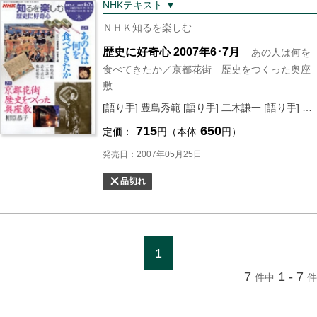
NHKテキスト ▼
ＮＨＫ知るを楽しむ
歴史に好奇心 2007年6･7月
あの人は何を
食べてきたか／京都花街 歴史をつくった奥座
敷
[語り手] 豊島秀範 [語り手] 二木謙一 [語り手] 青木直己 [語り手]
715
650
定価：
円（本体
円）
発売日：2007年05月25日
品切れ
1
7
1 - 7
件中
件