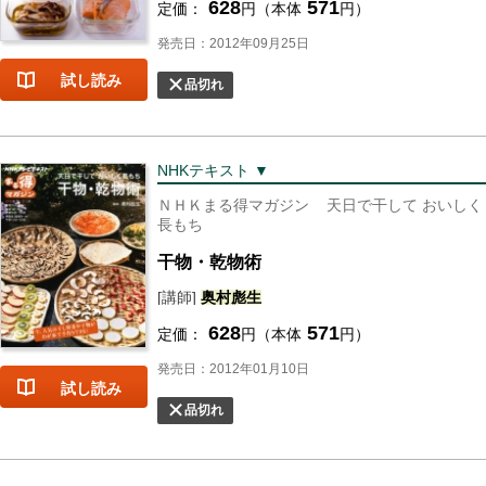
628
571
定価：
円（本体
円）
発売日：2012年09月25日
試し読み
品切れ
NHKテキスト ▼
ＮＨＫまる得マガジン
天日で干して おいしく
長もち
干物・乾物術
[講師]
奥村
彪
生
628
571
定価：
円（本体
円）
発売日：2012年01月10日
試し読み
品切れ