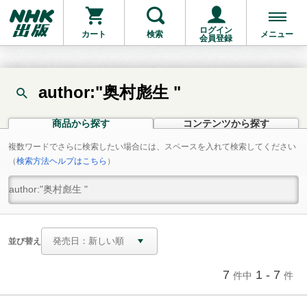
ログイン
カート
検索
メニュー
会員登録
author:"奥村彪生 "
商品から探す
コンテンツから探す
複数ワードでさらに検索したい場合には、スペースを入れて検索してください
（
検索方法ヘルプはこちら
）
並び替え
7
1 - 7
件中
件