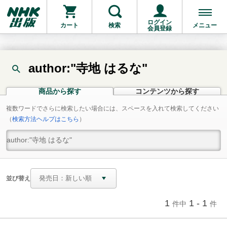
ログイン
カート
検索
メニュー
会員登録
author:"寺地 はるな"
商品から探す
コンテンツから探す
複数ワードでさらに検索したい場合には、スペースを入れて検索してください
（
検索方法ヘルプはこちら
）
並び替え
1
1 - 1
件中
件