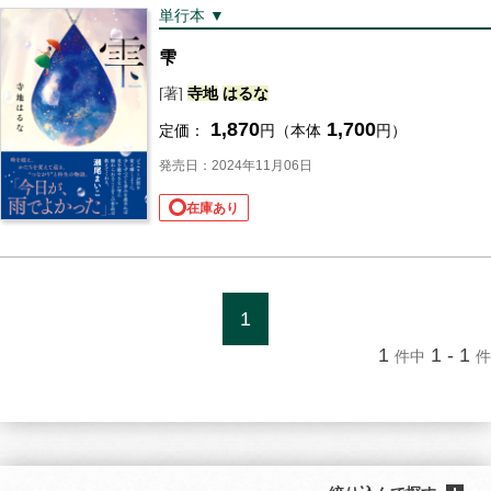
単行本 ▼
雫
[著]
寺地
はるな
1,870
1,700
定価：
円（本体
円）
発売日：2024年11月06日
在庫あり
1
1
1 - 1
件中
件