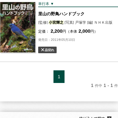
単行本 ▼
里山の野鳥ハンドブック
[監修]
小宮
輝之
[写真] 戸塚学 [編] ＮＨＫ出版
2,200
2,000
定価：
円（本体
円）
発売日：2011年05月10日
品切れ
1
1
1 - 1
件中
件