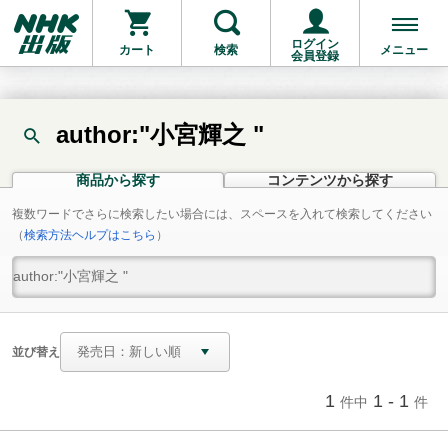
ログイン
カート
検索
メニュー
会員登録
author:"小宮輝之 "
商品から探す
コンテンツから探す
複数ワードでさらに検索したい場合には、スペースを入れて検索してください
（
検索方法ヘルプはこちら
）
並び替え
1
1 - 1
件中
件