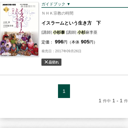
ガイドブック ▼
ＮＨＫ宗教の時間
イスラームという生き方 下
[講師]
小杉
泰
[講師]
小杉
麻李亜
996
905
定価：
円（本体
円）
発売日：2017年09月26日
品切れ
1
1
1 - 1
件中
件