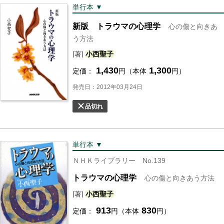
単行本 ▼
新版 トラウマの心理学
心の傷と向きあ
う方法
[著]
小西
聖子
1,430
1,300
定価：
円（本体
円）
発売日：2012年03月24日
品切れ
単行本 ▼
ＮＨＫライブラリー No.139
トラウマの心理学
心の傷と向きあう方法
[著]
小西
聖子
913
830
定価：
円（本体
円）