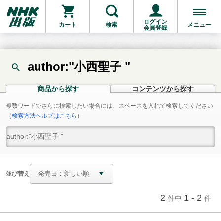
ログイン
カート
検索
メニュー
会員登録
author:"小西聖子 "
商品から探す
コンテンツから探す
複数ワードでさらに検索したい場合には、スペースを入れて検索してください
（
検索方法ヘルプはこちら
）
並び替え
2
1 - 2
件中
件