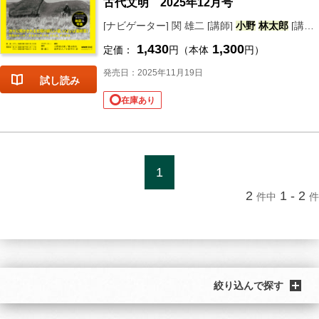
古代文明 2025年12月号
[ナビゲーター] 関 雄二 [講師]
小野
林
太郎
[講師] 青山 和夫 [講師] 坂井 正人 [講師] 小茄子 川 歩
1,430
1,300
定価：
円（本体
円）
発売日：2025年11月19日
試し読み
在庫あり
1
2
1 - 2
件中
件
絞り込んで探す