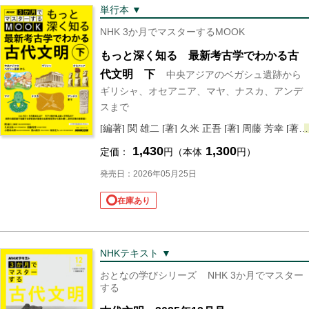
単行本 ▼
NHK 3か月でマスターするMOOK
もっと深く知る 最新考古学でわかる古
代文明 下
中央アジアのベガシュ遺跡から
ギリシャ、オセアニア、マヤ、ナスカ、アンデ
スまで
[編著] 関 雄二 [著] 久米 正吾 [著] 周藤 芳幸 [著]
1,430
1,300
定価：
円（本体
円）
発売日：2026年05月25日
在庫あり
NHKテキスト ▼
おとなの学びシリーズ
NHK 3か月でマスター
する