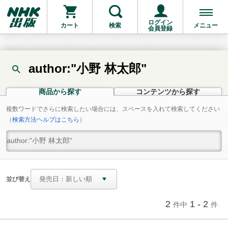
ログイン
カート
検索
メニュー
会員登録
author:"小野 林太郎"
商品から探す
コンテンツから探す
複数ワードでさらに検索したい場合には、スペースを入れて検索してください
（
検索方法ヘルプはこちら
）
並び替え
2
1 - 2
件中
件