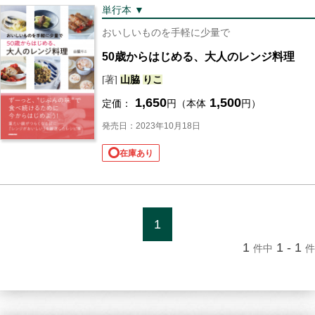
単行本 ▼
おいしいものを手軽に少量で
50歳からはじめる、大人のレンジ料理
[著]
山脇
り
こ
1,650
1,500
定価：
円（本体
円）
発売日：2023年10月18日
在庫あり
1
1
1 - 1
件中
件