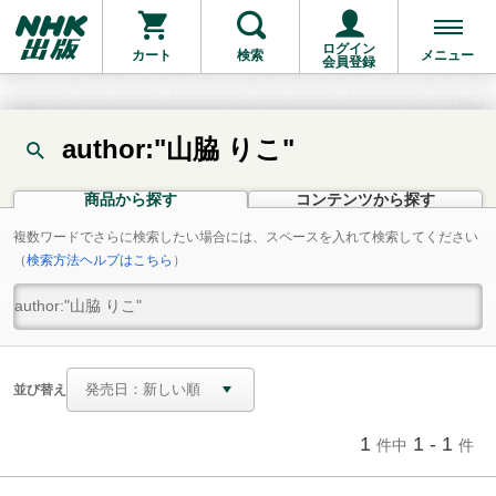
ログイン
カート
検索
メニュー
会員登録
author:"山脇 りこ"
商品から探す
コンテンツから探す
複数ワードでさらに検索したい場合には、スペースを入れて検索してください
（
検索方法ヘルプはこちら
）
並び替え
1
1 - 1
件中
件