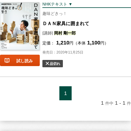
NHKテキスト ▼
趣味どきっ！
ＤＡＮ家具に囲まれて
[講師]
岡村
剛
一郎
1,210
1,100
定価：
円（本体
円）
発売日：2020年11月25日
試し読み
品切れ
1
1
1 - 1
件中
件