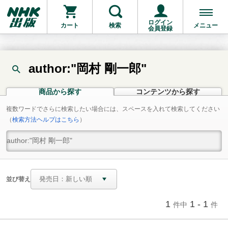
ログイン
カート
検索
メニュー
会員登録
author:"岡村 剛一郎"
商品から探す
コンテンツから探す
複数ワードでさらに検索したい場合には、スペースを入れて検索してください
（
検索方法ヘルプはこちら
）
並び替え
1
1 - 1
件中
件