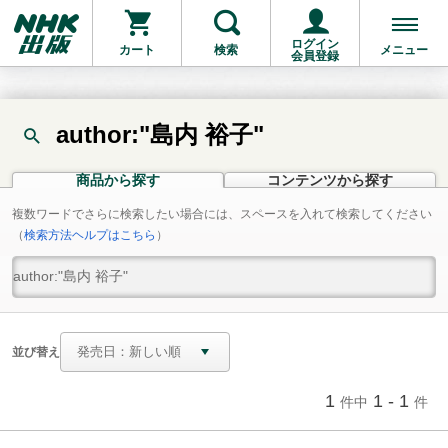
ログイン
カート
検索
メニュー
会員登録
author:"島内 裕子"
商品から探す
コンテンツから探す
複数ワードでさらに検索したい場合には、スペースを入れて検索してください
（
検索方法ヘルプはこちら
）
並び替え
1
1 - 1
件中
件