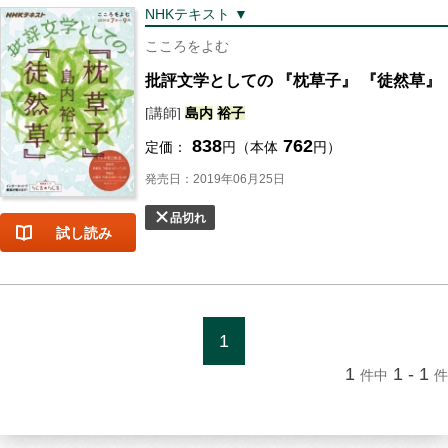
NHKテキスト ▼
こころをよむ
批評文学としての 『枕草子』 『徒然草』
[講師]
島内
裕子
838
762
定価：
円（本体
円）
発売日：2019年06月25日
品切れ
試し読み
1
1
1 - 1
件中
件