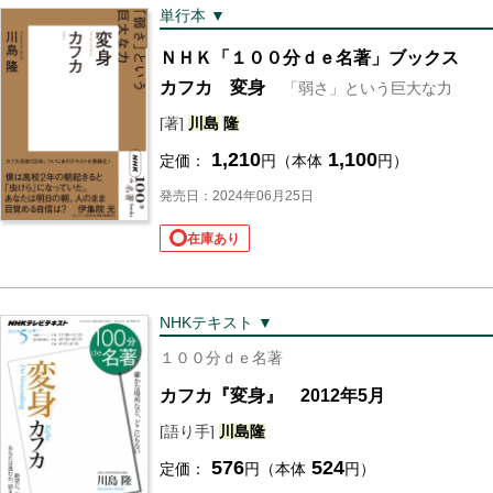
単行本 ▼
ＮＨＫ「１００分ｄｅ名著」ブックス
カフカ 変身
「弱さ」という巨大な力
[著]
川島
隆
1,210
1,100
定価：
円（本体
円）
発売日：2024年06月25日
在庫あり
NHKテキスト ▼
１００分ｄｅ名著
カフカ『変身』 2012年5月
[語り手]
川島
隆
576
524
定価：
円（本体
円）