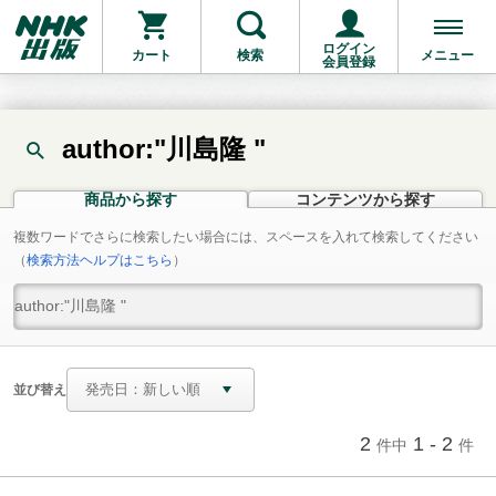
ログイン
カート
検索
メニュー
会員登録
author:"川島隆 "
商品から探す
コンテンツから探す
複数ワードでさらに検索したい場合には、スペースを入れて検索してください
（
検索方法ヘルプはこちら
）
並び替え
2
1 - 2
件中
件