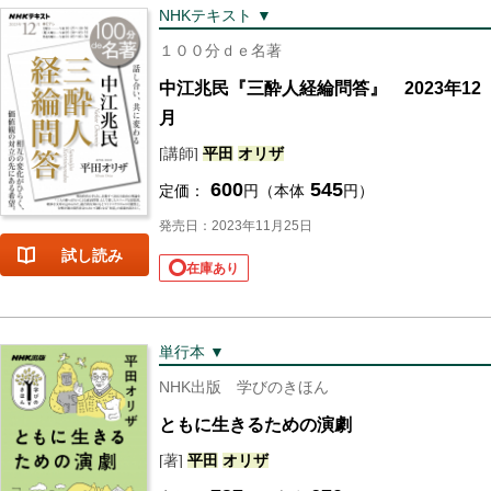
NHKテキスト ▼
１００分ｄｅ名著
中江兆民『三酔人経綸問答』 2023年12
月
[講師]
平田
オリザ
600
545
定価：
円（本体
円）
発売日：2023年11月25日
試し読み
在庫あり
単行本 ▼
NHK出版 学びのきほん
ともに生きるための演劇
[著]
平田
オリザ