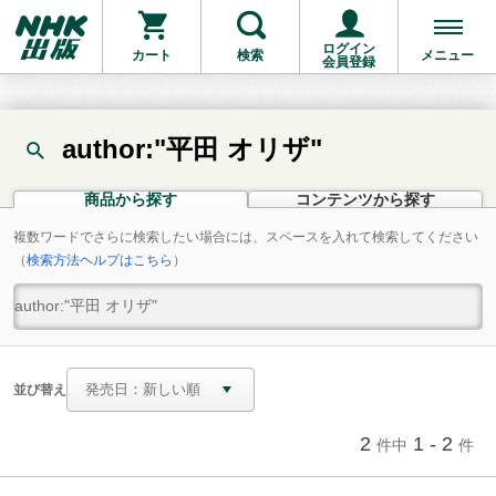
ログイン
カート
検索
メニュー
会員登録
author:"平田 オリザ"
商品から探す
コンテンツから探す
複数ワードでさらに検索したい場合には、スペースを入れて検索してください
（
検索方法ヘルプはこちら
）
並び替え
2
1 - 2
件中
件