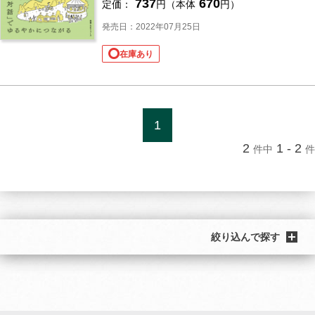
737
670
定価：
円（本体
円）
発売日：2022年07月25日
在庫あり
1
2
1 - 2
件中
件
絞り込んで探す