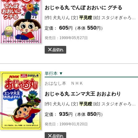
おじゃる丸 でんぼ おおいに グチる
[作] 犬丸りん [文]
平
見
瞠
[絵] スタジオぎゃろっぷ
605
550
定価：
円（本体
円）
発売日：1999年05月27日
品切れ
単行本 ▼
おはなし本 ＮＨＫ
おじゃる丸 エンマ大王 おおよわり
[作] 犬丸りん [文]
平
見
瞠
[絵] スタジオぎゃろっぷ
935
850
定価：
円（本体
円）
発売日：1999年01月20日
品切れ