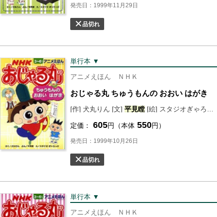
発売日：1999年11月29日
品切れ
単行本 ▼
アニメえほん ＮＨＫ
おじゃる丸 ちゅうもんの おおい はがき
[作] 犬丸りん [文]
平
見
瞠
[絵] スタジオぎゃろっぷ
605
550
定価：
円（本体
円）
発売日：1999年10月26日
品切れ
単行本 ▼
アニメえほん ＮＨＫ