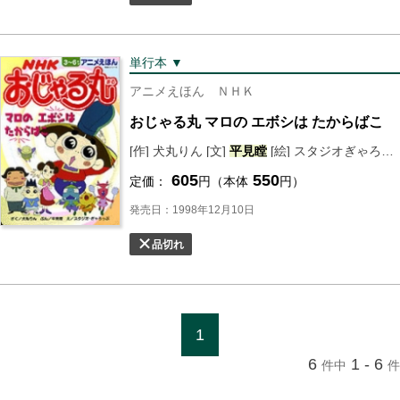
単行本 ▼
アニメえほん ＮＨＫ
おじゃる丸 マロの エボシは たからばこ
[作] 犬丸りん [文]
平
見
瞠
[絵] スタジオぎゃろっぷ
605
550
定価：
円（本体
円）
発売日：1998年12月10日
品切れ
1
6
1 - 6
件中
件