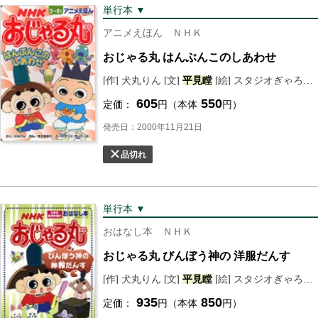
単行本 ▼
アニメえほん ＮＨＫ
おじゃる丸 はんぶんこのしあわせ
[作] 犬丸りん [文]
平
見
瞠
[絵] スタジオぎゃろっぷ
605
550
定価：
円（本体
円）
発売日：2000年11月21日
品切れ
単行本 ▼
おはなし本 ＮＨＫ
おじゃる丸 びんぼう神の 洋服だんす
[作] 犬丸りん [文]
平
見
瞠
[絵] スタジオぎゃろっぷ
935
850
定価：
円（本体
円）