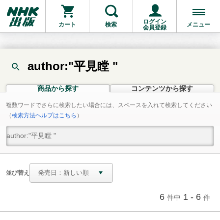
ログイン
カート
検索
メニュー
会員登録
author:"平見瞠 "
商品から探す
コンテンツから探す
複数ワードでさらに検索したい場合には、スペースを入れて検索してください
（
検索方法ヘルプはこちら
）
並び替え
6
1 - 6
件中
件