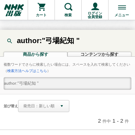
ログイン
カート
検索
メニュー
会員登録
author:"弓場紀知 "
商品から探す
コンテンツから探す
複数ワードでさらに検索したい場合には、スペースを入れて検索してください
（
検索方法ヘルプはこちら
）
並び替え
2
1 - 2
件中
件