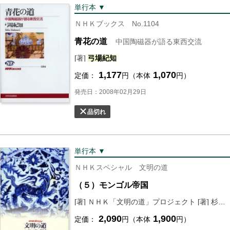
単行本 ▼
ＮＨＫブックス No.1104
青花の道
中国陶磁器が語る東西交流
[著]
弓場
紀
知
1,177
1,070
定価：
円（本体
円）
発売日：2008年02月29日
品切れ
単行本 ▼
ＮＨＫスペシャル 文明の道
（５）モンゴル帝国
[著] ＮＨＫ「文明の道」プロジェクト [著] 杉山正明 [著]
2,090
1,900
定価：
円（本体
円）