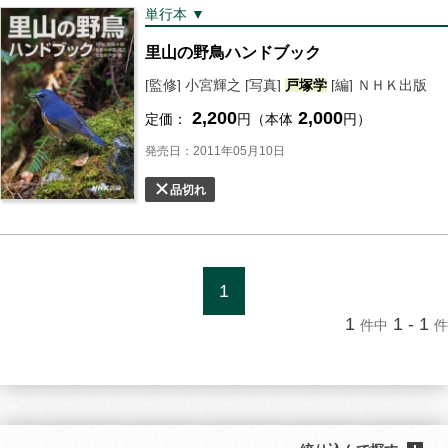
単行本 ▼
里山の野鳥ハンドブック
[監修] 小宮輝之 [写真]
戸塚
学
[編] ＮＨＫ出版
2,200
2,000
定価：
円（本体
円）
発売日：2011年05月10日
品切れ
1
1
1 - 1
件中
件