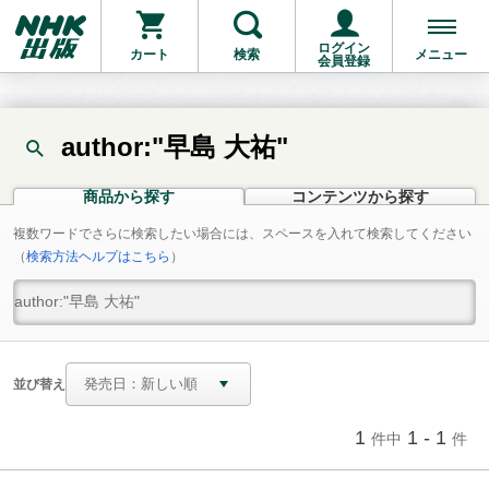
ログイン
カート
検索
メニュー
会員登録
author:"早島 大祐"
商品から探す
コンテンツから探す
複数ワードでさらに検索したい場合には、スペースを入れて検索してください
（
検索方法ヘルプはこちら
）
並び替え
1
1 - 1
件中
件