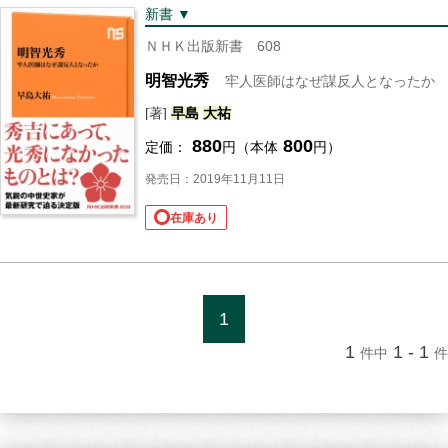
新書 ▼
ＮＨＫ出版新書 608
明智光秀
牢人医師はなぜ謀反人となったか
[著]
早島
大祐
880
800
定価：
円（本体
円）
発売日：2019年11月11日
在庫あり
1
1
1 - 1
件中
件