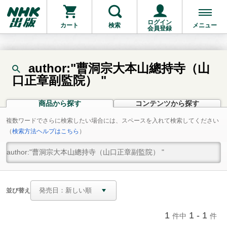
ログイン
カート
検索
メニュー
会員登録
author:"曹洞宗大本山總持寺（山
口正章副監院） "
商品から探す
コンテンツから探す
複数ワードでさらに検索したい場合には、スペースを入れて検索してください
（
検索方法ヘルプはこちら
）
並び替え
1
1 - 1
件中
件