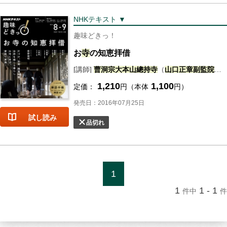
NHKテキスト ▼
趣味どきっ！
お
寺
の知恵拝借
[講師]
曹洞
宗
大
本山
總
持
寺
（
山口
正章
副
監
院
） 
1,210
1,100
定価：
円（本体
円）
発売日：2016年07月25日
試し読み
品切れ
1
1
1 - 1
件中
件