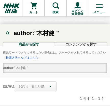
ログイン
カート
検索
メニュー
会員登録
author:"木村健 "
商品から探す
コンテンツから探す
複数ワードでさらに検索したい場合には、スペースを入れて検索してください
（
検索方法ヘルプはこちら
）
並び替え
1
1 - 1
件中
件