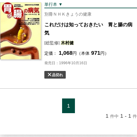
単行本 ▼
別冊ＮＨＫきょうの健康
これだけは知っておきたい 胃と腸の病
気
[総監修]
木村
健
1,068
971
定価：
円（本体
円）
発売日：1996年10月16日
品切れ
1
1
1 - 1
件中
件