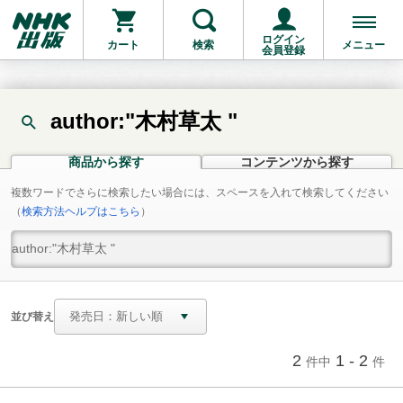
ログイン
カート
検索
メニュー
会員登録
author:"木村草太 "
商品から探す
コンテンツから探す
複数ワードでさらに検索したい場合には、スペースを入れて検索してください
（
検索方法ヘルプはこちら
）
並び替え
2
1 - 2
件中
件