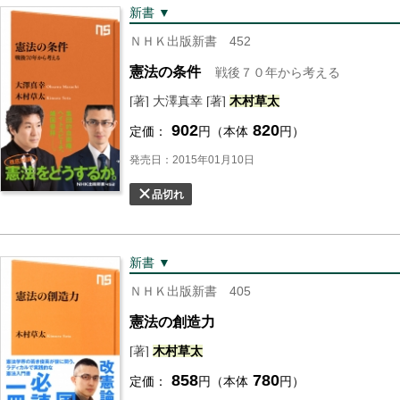
新書 ▼
ＮＨＫ出版新書 452
憲法の条件
戦後７０年から考える
[著] 大澤真幸 [著]
木村
草太
902
820
定価：
円（本体
円）
発売日：2015年01月10日
品切れ
新書 ▼
ＮＨＫ出版新書 405
憲法の創造力
[著]
木村
草太
858
780
定価：
円（本体
円）