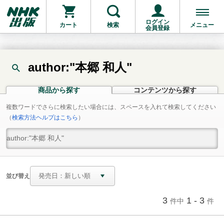
ログイン
カート
検索
メニュー
会員登録
author:"本郷 和人"
商品から探す
コンテンツから探す
複数ワードでさらに検索したい場合には、スペースを入れて検索してください
（
検索方法ヘルプはこちら
）
並び替え
3
1 - 3
件中
件