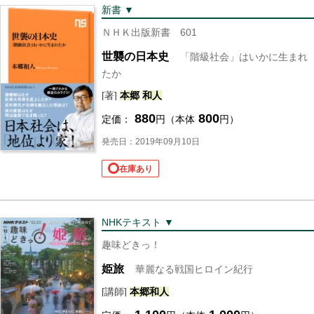
新書 ▼
ＮＨＫ出版新書 601
世襲の日本史
「階級社会」はいかに生まれ
たか
[著]
本郷
和人
880
800
定価：
円（本体
円）
発売日：2019年09月10日
在庫あり
NHKテキスト ▼
趣味どきっ！
姫旅
華麗なる戦国ヒロイン紀行
[講師]
本郷
和人