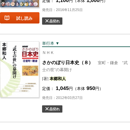
1,100
1,000
定価：
円（本体
円）
発売日：2016年11月25日
試し読み
品切れ
単行本 ▼
ＮＨＫ
さかのぼり日本史（８）
室町・鎌倉 “武
士の世”の幕開け
[著]
本郷
和人
1,045
950
定価：
円（本体
円）
発売日：2012年03月27日
品切れ