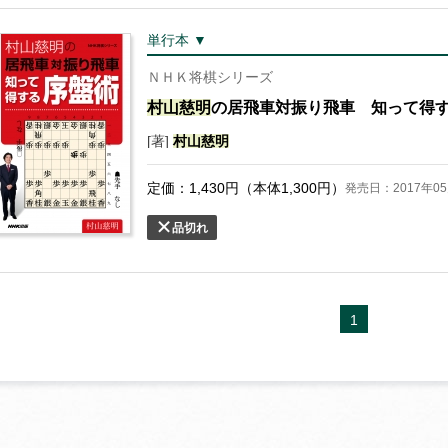
単行本 ▼
ＮＨＫ将棋シリーズ
村山
慈
明
の居飛車対振り飛車 知って得
[著]
村山
慈
明
定価：
1,430
円（本体
1,300
円）
発売日：2017年05
品切れ
1