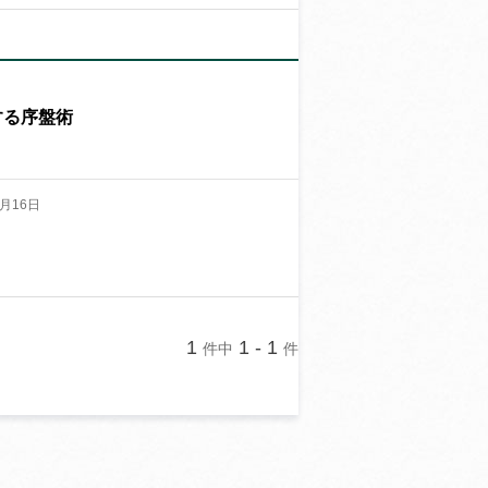
する序盤術
月16日
1
1 - 1
件中
件