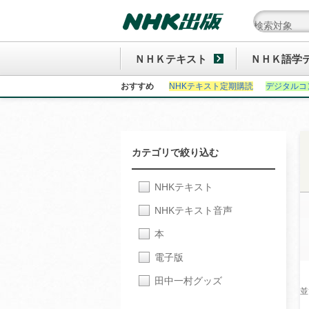
ＮＨＫテキスト
ＮＨＫ語学
おすすめ
NHKテキスト定期購読
デジタルコ
カテゴリで絞り込む
NHKテキスト
NHKテキスト音声
本
電子版
田中一村グッズ
並