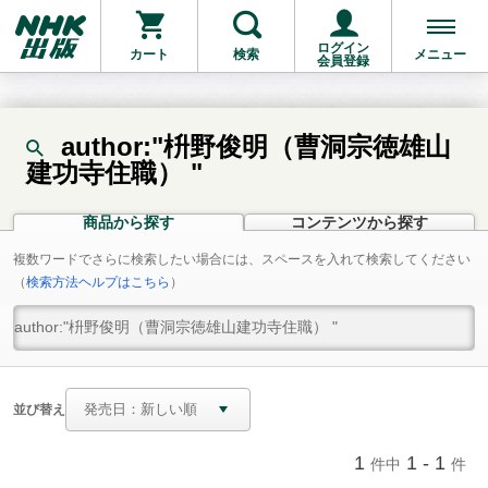
ログイン
カート
検索
メニュー
会員登録
author:"枡野俊明（曹洞宗徳雄山
建功寺住職） "
商品から探す
コンテンツから探す
複数ワードでさらに検索したい場合には、スペースを入れて検索してください
（
検索方法ヘルプはこちら
）
並び替え
1
1 - 1
件中
件