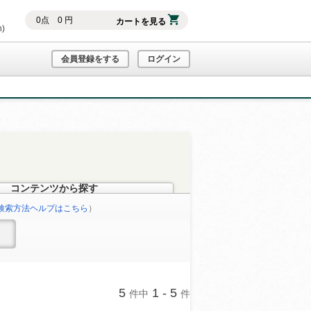
0
点
0
円
カートを見る
h)
会員登録をする
ログイン
コンテンツから探す
検索方法ヘルプはこちら
）
5
1 - 5
件中
件