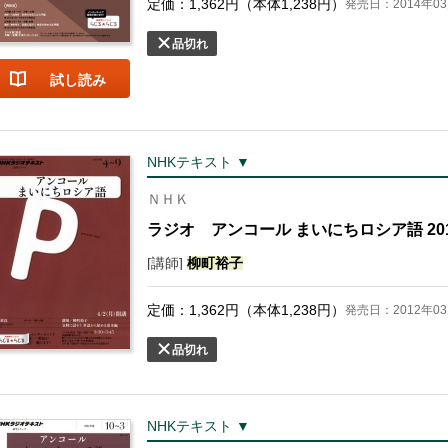
定価：
1,362
円（本体
1,238
円）
発売日：2014年03
品切れ
試し読み
NHKテキスト ▼
ＮＨＫ
ラジオ アンコール まいにちロシア語 201
[講師]
柳町
裕子
定価：
1,362
円（本体
1,238
円）
発売日：2012年03
品切れ
NHKテキスト ▼