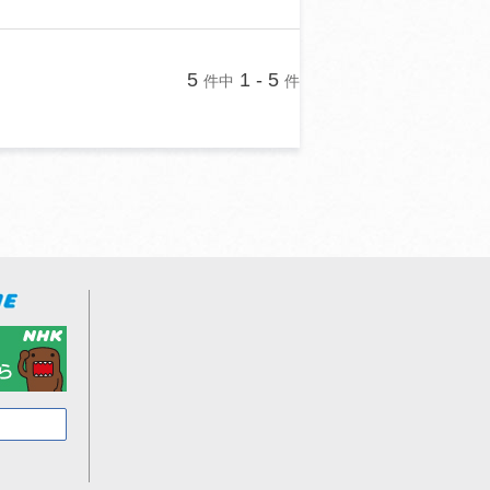
5
1 - 5
件中
件