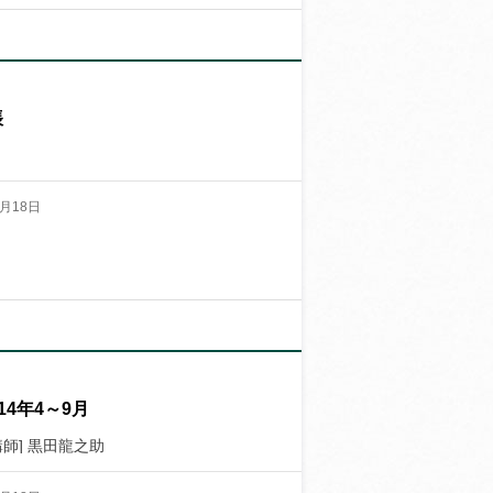
帳
月18日
4年4～9月
講師] 黒田龍之助