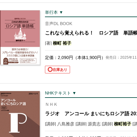
単行本 ▼
音声DL BOOK
これなら覚えられる！ ロシア語 単語
[著]
柳町
裕子
定価：
2,090
円（本体
1,900
円）
発売日：2025年11
在庫あり
NHKテキスト ▼
ＮＨＫ
ラジオ アンコール まいにちロシア語 201
[講師] 八島雅彦 [講師] 源貴志 [講師]
柳町
裕子
[