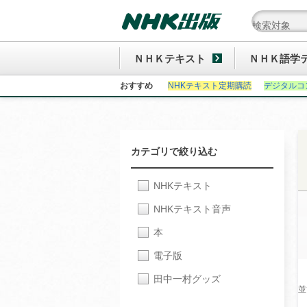
ＮＨＫテキスト
ＮＨＫ語学
おすすめ
NHKテキスト定期購読
デジタルコ
カテゴリで絞り込む
NHKテキスト
NHKテキスト音声
本
電子版
田中一村グッズ
並