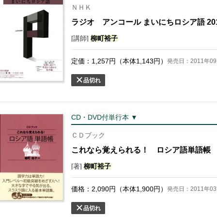
ＮＨＫ
ラジオ アンコール まいにちロシア語 201
[講師]
柳町
裕子
定価：
1,257
円（本体
1,143
円）
発売日：2011年09
品切れ
CD・DVD付単行本 ▼
ＣＤブック
これなら覚えられる！ ロシア語単語帳
[著]
柳町
裕子
価格：
2,090
円（本体
1,900
円）
発売日：2011年03
品切れ