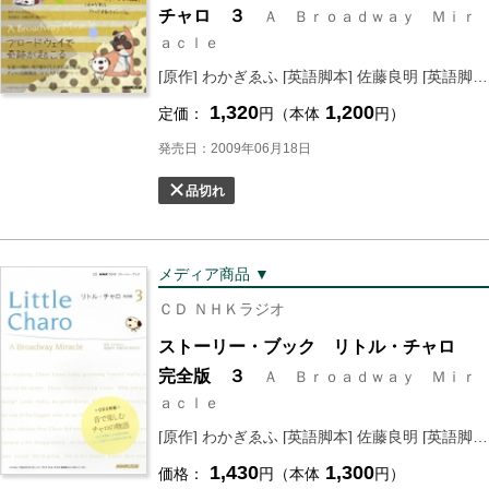
チャロ ３
Ａ Ｂｒｏａｄｗａｙ Ｍｉｒ
ａｃｌｅ
[原作] わかぎゑふ [英語脚本] 佐藤良明 [英語脚本]
1,320
1,200
定価：
円（本体
円）
発売日：2009年06月18日
品切れ
メディア商品 ▼
ＣＤ ＮＨＫラジオ
ストーリー・ブック リトル・チャロ
完全版 ３
Ａ Ｂｒｏａｄｗａｙ Ｍｉｒ
ａｃｌｅ
[原作] わかぎゑふ [英語脚本] 佐藤良明 [英語脚本]
1,430
1,300
価格：
円（本体
円）