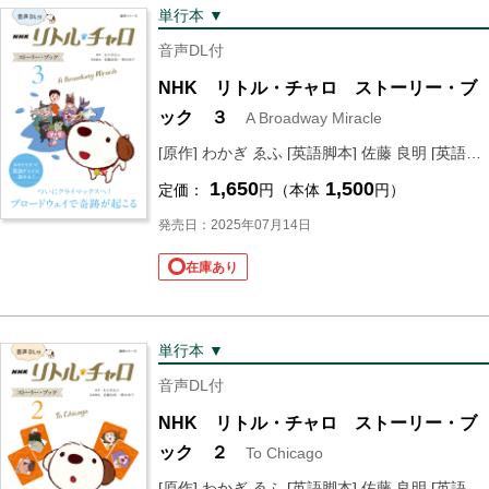
単行本 ▼
音声DL付
NHK リトル・チャロ ストーリー・ブ
ック ３
A Broadway Miracle
[原作] わかぎ ゑふ [英語脚本] 佐藤 良明 [英語脚本]
1,650
1,500
定価：
円（本体
円）
発売日：2025年07月14日
在庫あり
単行本 ▼
音声DL付
NHK リトル・チャロ ストーリー・ブ
ック ２
To Chicago
[原作] わかぎ ゑふ [英語脚本] 佐藤 良明 [英語脚本]