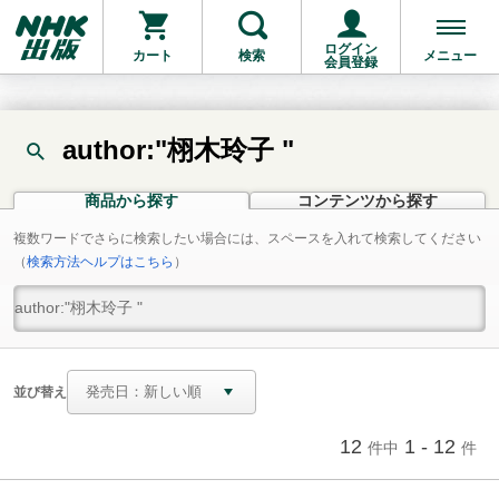
ログイン
カート
検索
メニュー
会員登録
author:"栩木玲子 "
商品から探す
コンテンツから探す
複数ワードでさらに検索したい場合には、スペースを入れて検索してください
（
検索方法ヘルプはこちら
）
並び替え
12
1 - 12
件中
件