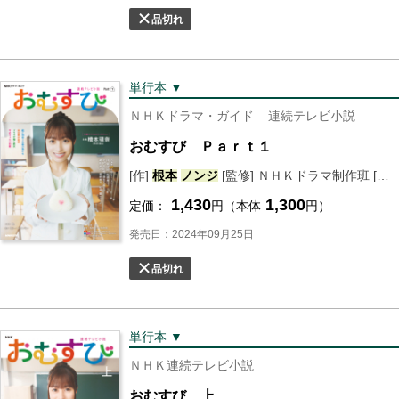
品切れ
単行本 ▼
ＮＨＫドラマ・ガイド
連続テレビ小説
おむすび Ｐａｒｔ１
[作]
根本
ノンジ
[監修] ＮＨＫドラマ制作班 [編] ＮＨＫ出版
1,430
1,300
定価：
円（本体
円）
発売日：2024年09月25日
品切れ
単行本 ▼
ＮＨＫ連続テレビ小説
おむすび 上