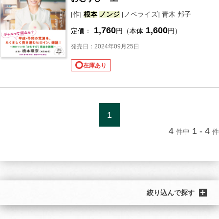
[作]
根本
ノンジ
[ノベライズ] 青木 邦子
1,760
1,600
定価：
円（本体
円）
発売日：2024年09月25日
在庫あり
1
4
1 - 4
件中
件
絞り込んで探す