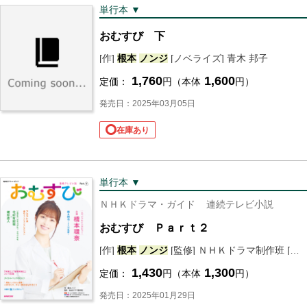
単行本 ▼
おむすび 下
[作]
根本
ノンジ
[ノベライズ] 青木 邦子
1,760
1,600
定価：
円（本体
円）
発売日：2025年03月05日
在庫あり
単行本 ▼
ＮＨＫドラマ・ガイド
連続テレビ小説
おむすび Ｐａｒｔ２
[作]
根本
ノンジ
[監修] ＮＨＫドラマ制作班 [編] ＮＨＫ出版
1,430
1,300
定価：
円（本体
円）
発売日：2025年01月29日